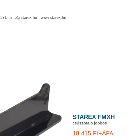
2 371 info@starex.hu www.starex.hu
STAREX FMXH
csúszótalp jobbos
18.415 Ft+ÁFA