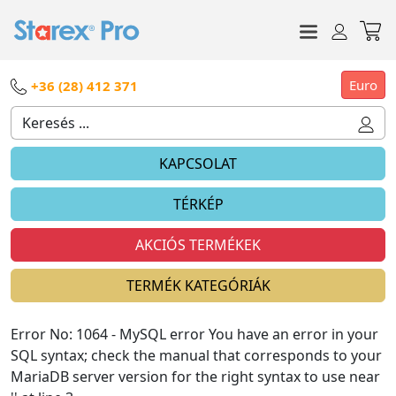
Euro
+36 (28) 412 371
KAPCSOLAT
TÉRKÉP
AKCIÓS TERMÉKEK
TERMÉK KATEGÓRIÁK
Error No: 1064 - MySQL error You have an error in your
SQL syntax; check the manual that corresponds to your
MariaDB server version for the right syntax to use near