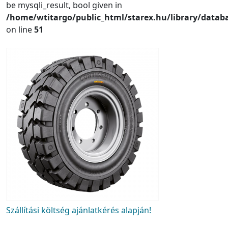
be mysqli_result, bool given in
/home/wtitargo/public_html/starex.hu/library/datab
on line
51
Szállítási költség ajánlatkérés alapján!