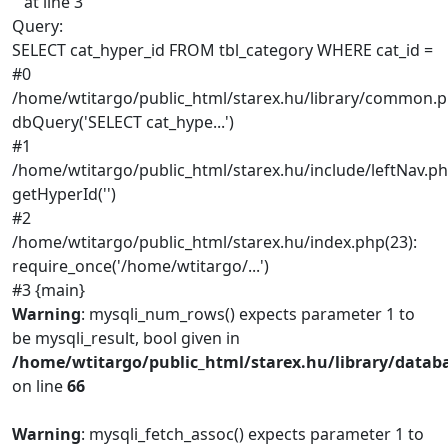
'' at line 3
Query:
SELECT cat_hyper_id FROM tbl_category WHERE cat_id =
#0
/home/wtitargo/public_html/starex.hu/library/common.p
dbQuery('SELECT cat_hype...')
#1
/home/wtitargo/public_html/starex.hu/include/leftNav.ph
getHyperId('')
#2
/home/wtitargo/public_html/starex.hu/index.php(23):
require_once('/home/wtitargo/...')
#3 {main}
Warning
: mysqli_num_rows() expects parameter 1 to
be mysqli_result, bool given in
/home/wtitargo/public_html/starex.hu/library/datab
on line
66
Warning
: mysqli_fetch_assoc() expects parameter 1 to