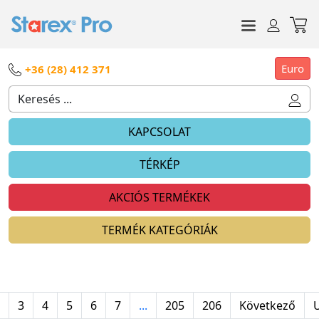
Euro
+36 (28) 412 371
KAPCSOLAT
TÉRKÉP
AKCIÓS TERMÉKEK
TERMÉK KATEGÓRIÁK
3
4
5
6
7
...
205
206
Következő