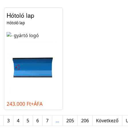
Hótoló lap
Hótoló lap
243.000 Ft+ÁFA
3
4
5
6
7
...
205
206
Következő