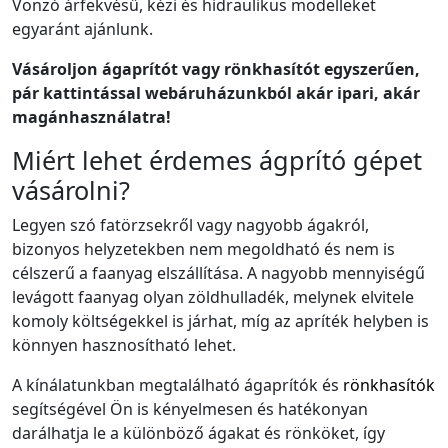
Vonzó árfekvésű, kézi és hidraulikus modelleket
egyaránt ajánlunk.
Vásároljon ágaprítót vagy rönkhasítót egyszerűen,
pár kattintással webáruházunkból akár ipari, akár
magánhasználatra!
Miért lehet érdemes ágprító gépet
vásárolni?
Legyen szó fatörzsekről vagy nagyobb ágakról,
bizonyos helyzetekben nem megoldható és nem is
célszerű a faanyag elszállítása. A nagyobb mennyiségű
levágott faanyag olyan zöldhulladék, melynek elvitele
komoly költségekkel is járhat, míg az apríték helyben is
könnyen hasznosítható lehet.
A kínálatunkban megtalálható ágaprítók és
rönkhasítók
segítségével Ön is kényelmesen és hatékonyan
darálhatja le a különböző ágakat és rönköket, így