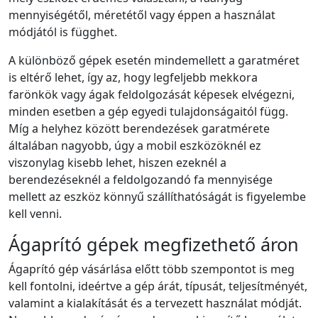
mennyiségétől, méretétől vagy éppen a használat
módjától is függhet.
A különböző gépek esetén mindemellett a garatméret
is eltérő lehet, így az, hogy legfeljebb mekkora
farönkök vagy ágak feldolgozását képesek elvégezni,
minden esetben a gép egyedi tulajdonságaitól függ.
Míg a helyhez között berendezések garatmérete
általában nagyobb, úgy a mobil eszközöknél ez
viszonylag kisebb lehet, hiszen ezeknél a
berendezéseknél a feldolgozandó fa mennyisége
mellett az eszköz könnyű szállíthatóságát is figyelembe
kell venni.
Ágaprító gépek megfizethető áron
Ágaprító gép vásárlása előtt több szempontot is meg
kell fontolni, ideértve a gép árát, típusát, teljesítményét,
valamint a kialakítását és a tervezett használat módját.