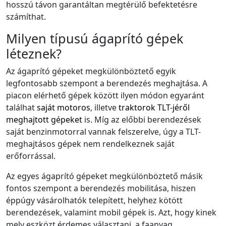
hosszú távon garantáltan megtérülő befektetésre
számíthat.
Milyen típusú ágaprító gépek
léteznek?
Az ágaprító gépeket megkülönböztető egyik
legfontosabb szempont a berendezés meghajtása. A
piacon elérhető gépek között ilyen módon egyaránt
találhat
saját motoros
, illetve
traktorok TLT-jéről
meghajtott gépeket
is. Míg az előbbi berendezések
saját benzinmotorral vannak felszerelve, úgy a TLT-
meghajtásos gépek nem rendelkeznek saját
erőforrással.
Az egyes ágaprító gépeket megkülönböztető másik
fontos szempont a berendezés mobilitása, hiszen
éppúgy vásárolhatók telepített, helyhez kötött
berendezések, valamint mobil gépek is. Azt, hogy kinek
mely eszközt érdemes választani, a faanyag