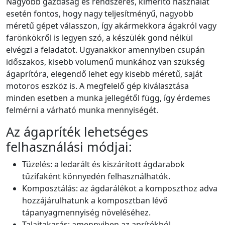
Nagyobb gazdaság és rendszeres, kimerítő használat
esetén fontos, hogy nagy teljesítményű, nagyobb
méretű gépet válasszon, így akármekkora ágakról vagy
farönkökről is legyen szó, a készülék gond nélkül
elvégzi a feladatot. Ugyanakkor amennyiben csupán
időszakos, kisebb volumenű munkához van szükség
ágaprítóra, elegendő lehet egy kisebb méretű, saját
motoros eszköz is. A megfelelő gép kiválasztása
minden esetben a munka jellegétől függ, így érdemes
felmérni a várható munka mennyiségét.
Az ágapríték lehetséges
felhasználási módjai:
Tüzelés: a ledarált és kiszárított ágdarabok
tűzifaként könnyedén felhasználhatók.
Komposztálás: az ágdarálékot a komposzthoz adva
hozzájárulhatunk a komposztban lévő
tápanyagmennyiség növeléséhez.
Talajtakarás: amennyiben az aprítékból