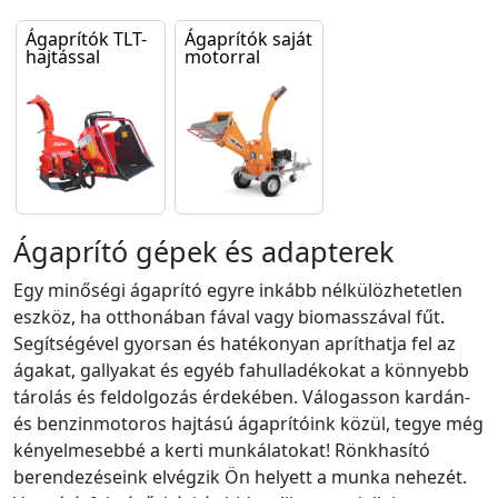
Ágaprítók TLT-
Ágaprítók saját
hajtással
motorral
Ágaprító gépek és adapterek
Egy minőségi ágaprító egyre inkább nélkülözhetetlen
eszköz, ha otthonában fával vagy biomasszával fűt.
Segítségével gyorsan és hatékonyan apríthatja fel az
ágakat, gallyakat és egyéb fahulladékokat a könnyebb
tárolás és feldolgozás érdekében. Válogasson kardán-
és benzinmotoros hajtású ágaprítóink közül, tegye még
kényelmesebbé a kerti munkálatokat! Rönkhasító
berendezéseink elvégzik Ön helyett a munka nehezét.