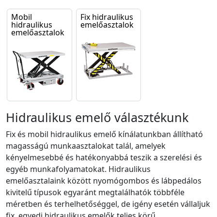
Mobil
Fix hidraulikus
hidraulikus
emelőasztalok
emelőasztalok
Hidraulikus emelő választékunk
Fix és mobil hidraulikus emelő kínálatunkban állítható
magasságú munkaasztalokat talál, amelyek
kényelmesebbé és hatékonyabbá teszik a szerelési és
egyéb munkafolyamatokat. Hidraulikus
emelőasztalaink között nyomógombos és lábpedálos
kivitelű típusok egyaránt megtalálhatók többféle
méretben és terhelhetőséggel, de igény esetén vállaljuk
fix, egyedi hidraulikus emelők teljes körű