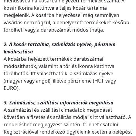
menüsávban a kosárba helyezett termékek száma. A
kosár ikonra kattintva a teljes kosár tartalma
megjelenik. A kosárba helyezéssel még semmilyen
vásárlás nem rögzül, a behelyezett termékeket később
törölheti vagy a darabszámát módosíthatja.
2. A kosár tartalma, számlázás nyelve, pénznem
kiválasztása
A kosárba helyezett termékek darabszámai
módosíthatók, valamint a törlés ikonra kattintva
törölhetők. Itt választható ki a számlázás nyelve
(magyar vagy angol), illetve pénzneme (HUF vagy
EURO).
3. Számlázási, szállítási információk megadása
A számlázási és szállítási címadatok megadását
követően a fizetés és szállítás módja is itt választható. A
rendeléshez megjegyzést szintén itt lehet csatolni.
Regisztrációval rendelkező ügyfeleink esetén a belépést