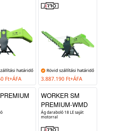
zállítási határidő
Rövid szállítási határidő
60 Ft+ÁFA
3.887.190 Ft+ÁFA
 PREMIUM
WORKER SM
PREMIUM-WMD
ló
Ág daraboló 18 LE saját
motorral