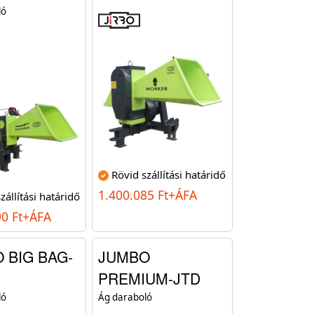
ló
Rövid szállítási határidő
1.400.085 Ft+ÁFA
zállítási határidő
90 Ft+ÁFA
 BIG BAG-
JUMBO
PREMIUM-JTD
ló
Ág daraboló