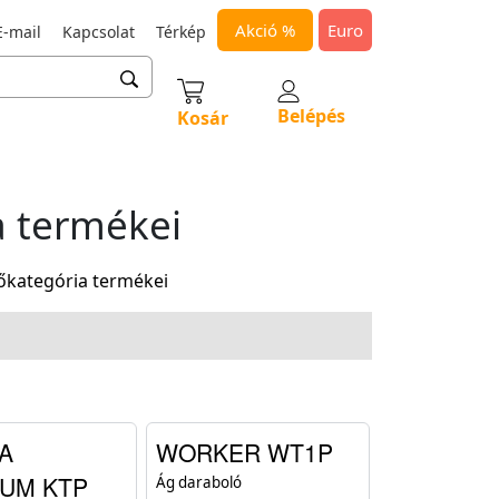
Akció %
Euro
-mail
Kapcsolat
Térkép
Belépés
Kosár
 termékei
őkategória termékei
A
WORKER WT1P
UM KTP
Ág daraboló