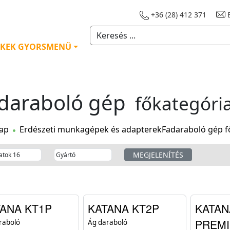
+36 (28) 412 371
E
KEK GYORSMENÜ
daraboló gép
főkategória
ap
Erdészeti munkagépek és adapterek
Fadaraboló gép f
ANA KT1P
KATANA KT2P
KATAN
PREMI
raboló
Ág daraboló