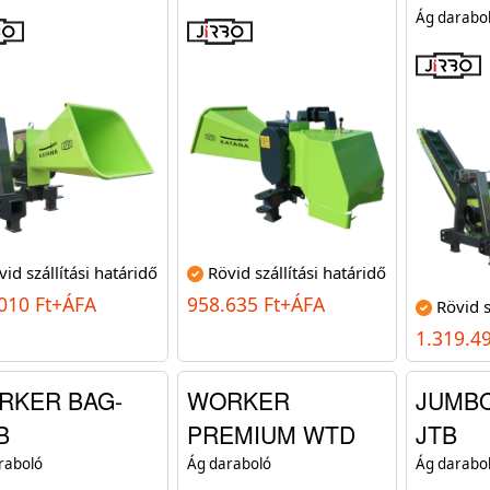
Ág darabo
vid szállítási határidő
Rövid szállítási határidő
010 Ft+ÁFA
958.635 Ft+ÁFA
Rövid s
1.319.4
RKER BAG-
WORKER
JUMBO
B
PREMIUM WTD
JTB
raboló
Ág daraboló
Ág darabo