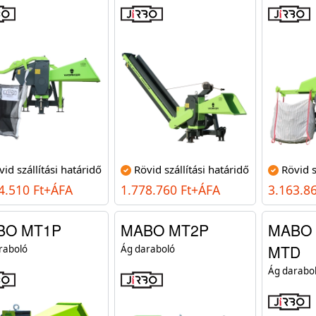
vid szállítási határidő
Rövid szállítási határidő
Rövid s
4.510 Ft+ÁFA
1.778.760 Ft+ÁFA
3.163.8
BO MT1P
MABO MT2P
MABO
MTD
raboló
Ág daraboló
Ág darabo