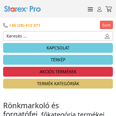
Euro
+36 (28) 412 371
KAPCSOLAT
TÉRKÉP
AKCIÓS TERMÉKEK
TERMÉK KATEGÓRIÁK
Rönkmarkoló és
forgatófej
főkategória termékei