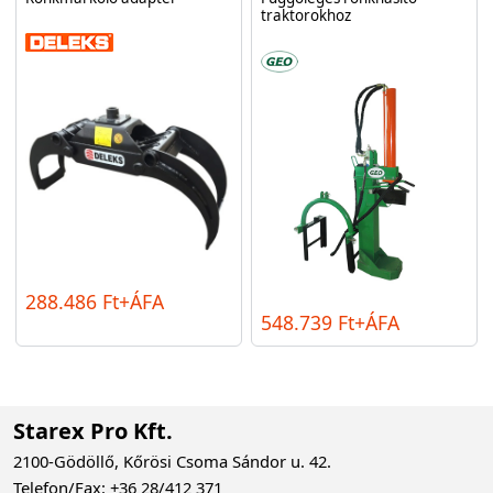
traktorokhoz
288.486 Ft+ÁFA
548.739 Ft+ÁFA
Starex Pro Kft.
2100-Gödöllő, Kőrösi Csoma Sándor u. 42.
Telefon/Fax: +36 28/412 371