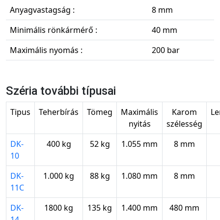
Anyagvastagság :
8 mm
Minimális rönkármérő :
40 mm
Maximális nyomás :
200 bar
Széria további típusai
Tipus
Teherbírás
Tömeg
Maximális
Karom
Le
nyitás
szélesség
DK-
400 kg
52 kg
1.055 mm
8 mm
10
DK-
1.000 kg
88 kg
1.080 mm
8 mm
11C
DK-
1800 kg
135 kg
1.400 mm
480 mm
14