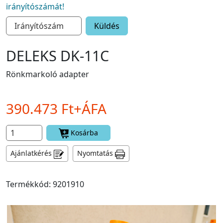
irányítószámát!
Küldés
DELEKS DK-11C
Rönkmarkoló adapter
390.473 Ft+ÁFA
Kosárba
Ajánlatkérés
Nyomtatás
Termékkód: 9201910