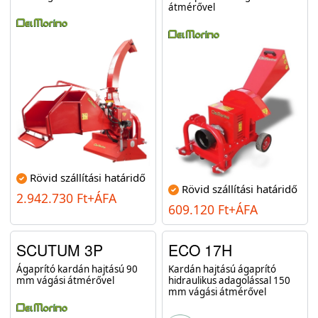
átmérővel
Rövid szállítási határidő
Rövid szállítási határidő
2.942.730 Ft+ÁFA
609.120 Ft+ÁFA
SCUTUM 3P
ECO 17H
Ágaprító kardán hajtású 90
Kardán hajtású ágaprító
mm vágási átmérővel
hidraulikus adagolással 150
mm vágási átmérővel