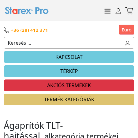
Euro
+36 (28) 412 371
KAPCSOLAT
TÉRKÉP
AKCIÓS TERMÉKEK
TERMÉK KATEGÓRIÁK
Ágaprítók TLT-
hajtással
alkategória termékei