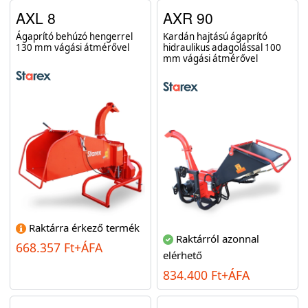
AXL 8
AXR 90
Ágaprító behúzó hengerrel
Kardán hajtású ágaprító
130 mm vágási átmérővel
hidraulikus adagolással 100
mm vágási átmérővel
Raktárra érkező termék
Raktárról azonnal
668.357 Ft+ÁFA
elérhető
834.400 Ft+ÁFA