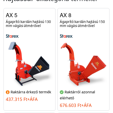
AX 5
AX 8
Ágaprító kardán hajtású 130
Ágaprító kardán hajtású 150
mm vágási átmérővel
mm vágási átmérővel
Raktárra érkező termék
Raktárról azonnal
elérhető
437.315 Ft+ÁFA
676.603 Ft+ÁFA