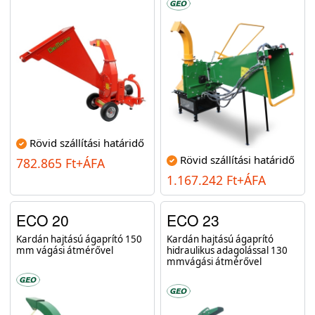
Rövid szállítási határidő
Rövid szállítási határidő
782.865 Ft+ÁFA
1.167.242 Ft+ÁFA
ECO 20
ECO 23
Kardán hajtású ágaprító 150
Kardán hajtású ágaprító
mm vágási átmérővel
hidraulikus adagolással 130
mmvágási átmérővel