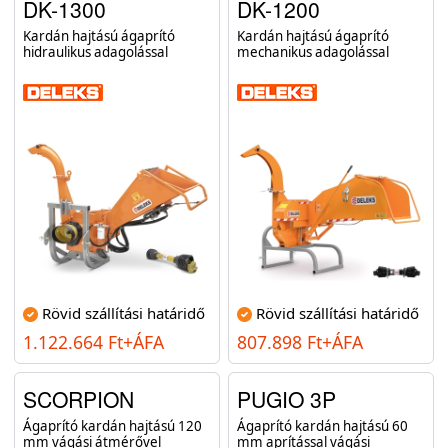
DK-1300
DK-1200
Kardán hajtású ágaprító
Kardán hajtású ágaprító
hidraulikus adagolással
mechanikus adagolással
Rövid szállítási határidő
Rövid szállítási határidő
1.122.664 Ft+ÁFA
807.898 Ft+ÁFA
SCORPION
PUGIO 3P
Ágaprító kardán hajtású 120
Ágaprító kardán hajtású 60
mm vágási átmérővel
mm aprítással vágási