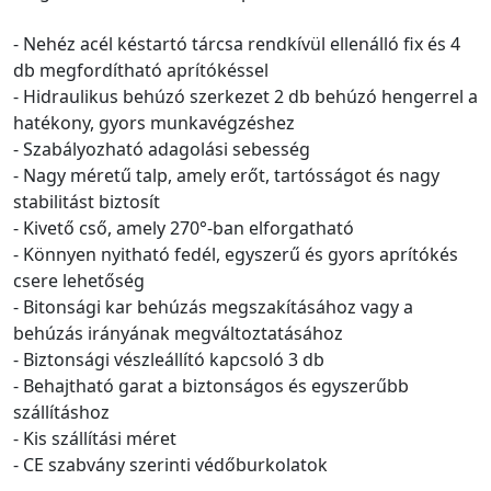
- Nehéz acél késtartó tárcsa rendkívül ellenálló fix és 4
db megfordítható aprítókéssel
- Hidraulikus behúzó szerkezet 2 db behúzó hengerrel a
hatékony, gyors munkavégzéshez
- Szabályozható adagolási sebesség
- Nagy méretű talp, amely erőt, tartósságot és nagy
stabilitást biztosít
- Kivető cső, amely 270°-ban elforgatható
- Könnyen nyitható fedél, egyszerű és gyors aprítókés
csere lehetőség
- Bitonsági kar behúzás megszakításához vagy a
behúzás irányának megváltoztatásához
- Biztonsági vészleállító kapcsoló 3 db
- Behajtható garat a biztonságos és egyszerűbb
szállításhoz
- Kis szállítási méret
- CE szabvány szerinti védőburkolatok