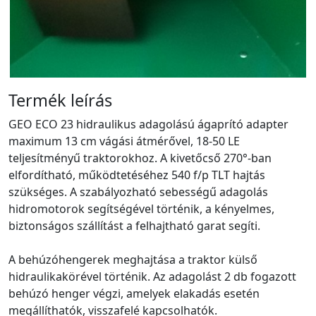
Termék leírás
GEO ECO 23 hidraulikus adagolású ágaprító adapter
maximum 13 cm vágási átmérővel, 18-50 LE
teljesítményű traktorokhoz. A kivetőcső 270°-ban
elfordítható, működtetéséhez 540 f/p TLT hajtás
szükséges. A szabályozható sebességű adagolás
hidromotorok segítségével történik, a kényelmes,
biztonságos szállítást a felhajtható garat segíti.
A behúzóhengerek meghajtása a traktor külső
hidraulikakörével történik. Az adagolást 2 db fogazott
behúzó henger végzi, amelyek elakadás esetén
megállíthatók, visszafelé kapcsolhatók.