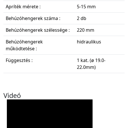
Apríték mérete :
5-15 mm
Behúzóhengerek száma :
2 db
Behúzóhengerek szélessége :
220 mm
Behúzóhengerek
hidraulikus
működtetése :
Függesztés :
1 kat. (ø 19.0-
22.0mm)
Videó