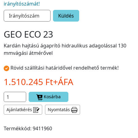
irányítószámát!
Küldés
GEO ECO 23
Kardán hajtású ágaprító hidraulikus adagolással 130
mmvágási átmérővel
Rövid szállítási határidővel rendelhető termék!
1.510.245 Ft+ÁFA
Kosárba
Ajánlatkérés
Nyomtatás
Termékkód: 9411960