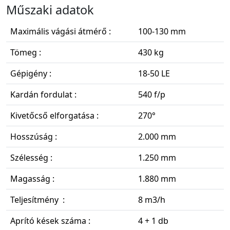
Műszaki adatok
Maximális vágási átmérő :
100-130 mm
Tömeg :
430 kg
Gépigény :
18-50 LE
Kardán fordulat :
540 f/p
Kivetőcső elforgatása :
270°
Hosszúság :
2.000 mm
Szélesség :
1.250 mm
Magasság :
1.880 mm
Teljesítmény :
8 m3/h
Aprító kések száma :
4 + 1 db