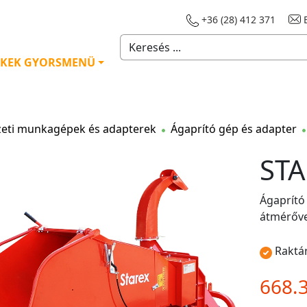
+36 (28) 412 371
E
KEK GYORSMENÜ
zeti munkagépek és adapterek
Ágaprító gép és adapter
STA
Ágaprító
átmérőve
Raktá
668.