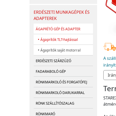
ERDÉSZETI MUNKAGÉPEK ÉS
ADAPTEREK
ÁGAPRÍTÓ GÉP ÉS ADAPTER
•
Ágaprítók TLT-hajtással
•
Ágaprítók saját motorral
A szál
ERDÉSZETI SZÁRZÚZÓ
irányí
FADARABOLÓ GÉP
RÖNKMARKOLÓ ÉS FORGATÓFEJ
Ter
RÖNKMARKOLÓ DARUKARRAL
STAREX
RÖNK SZÁLLÍTÓSZALAG
átmérő
RÖNKMARÓ