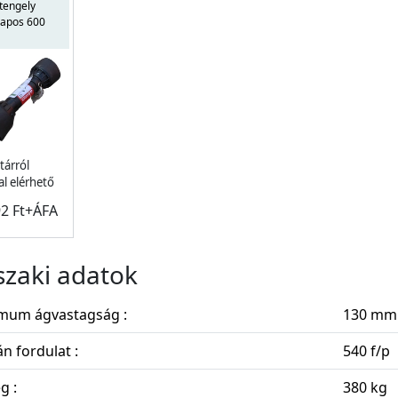
tengely
sapos 600
tárról
l elérhető
92 Ft+ÁFA
zaki adatok
mum ágvastagság :
130 mm
n fordulat :
540 f/p
g :
380 kg