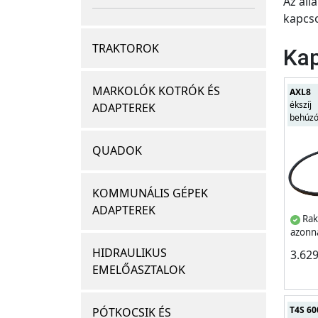
Az áll
kapcso
TRAKTOROK
Kap
MARKOLÓK KOTRÓK ÉS
AXL8
ékszíj
ADAPTEREK
behúz
QUADOK
KOMMUNÁLIS GÉPEK
ADAPTEREK
Rak
azonna
HIDRAULIKUS
3.62
EMELŐASZTALOK
T4S 60
PÓTKOCSIK ÉS