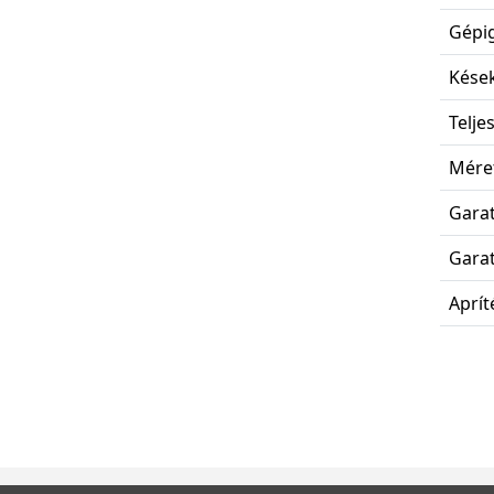
Gépig
Kések
Telje
Méret
Garat
Gara
Aprít