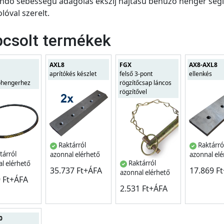
andó sebességű adagolás ékszíj hajtású behúzó henger segít
lóval szerelt.
csolt termékek
AXL8
FGX
AX8-AXL8
aprítókés készlet
felső 3-pont
ellenkés
óhengerhez
rögzítőcsap láncos
rögzítővel
Raktárról
Raktárró
tárról
azonnal elérhető
azonnal el
Raktárról
l elérhető
35.737 Ft+ÁFA
17.869 F
azonnal elérhető
9 Ft+ÁFA
2.531 Ft+ÁFA
0