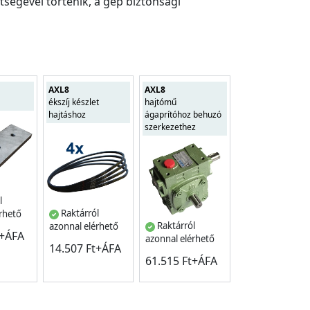
ségével történik, a gép biztonsági
AXL8
AXL8
ékszíj készlet
hajtómű
hajtáshoz
ágaprítóhoz behuzó
szerkezethez
l
Raktárról
érhető
Raktárról
azonnal elérhető
t+ÁFA
azonnal elérhető
14.507 Ft+ÁFA
61.515 Ft+ÁFA