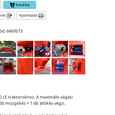
Kosárba
érés
Nyomtatás
ód: 6669573
 LE traktorokhoz. A maximális vágási
db mozgókés + 1 db állókés végzi.