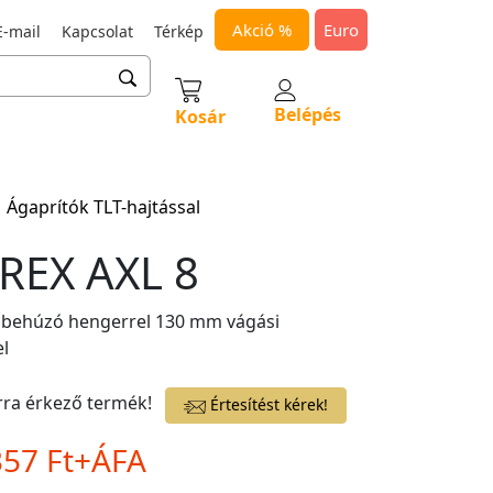
Akció %
Euro
-mail
Kapcsolat
Térkép
Belépés
Kosár
Ágaprítók TLT-hajtással
REX AXL 8
 behúzó hengerrel 130 mm vágási
l
rra érkező termék!
Értesítést kérek!
357 Ft+ÁFA