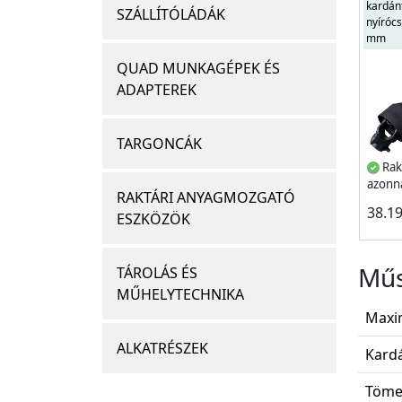
kardán
SZÁLLÍTÓLÁDÁK
nyíróc
mm
QUAD MUNKAGÉPEK ÉS
ADAPTEREK
TARGONCÁK
Rak
azonna
RAKTÁRI ANYAGMOZGATÓ
38.1
ESZKÖZÖK
Műs
TÁROLÁS ÉS
MŰHELYTECHNIKA
Maxi
ALKATRÉSZEK
Kardá
Töme