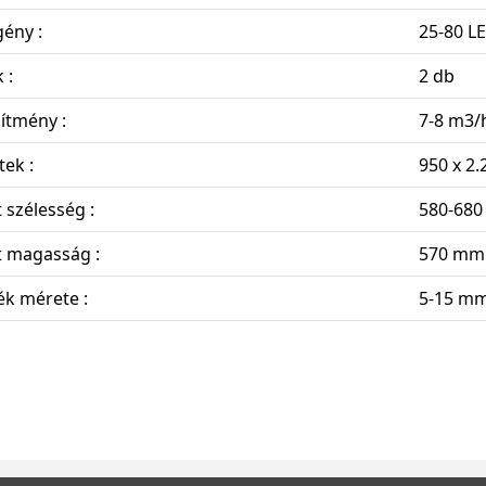
ény :
25-80 LE
 :
2 db
sítmény :
7-8 m3/
ek :
950 x 2
 szélesség :
580-68
t magasság :
570 mm
ék mérete :
5-15 m