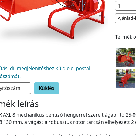
Ajánlatk
Termékk
lítási díj megjelenítéshez küldje el postai
tószámát!
Küldés
mék leírás
 AXL 8 mechanikus behúzó hengerrel szerelt ágaprító 25-80
 130 mm, a vágást a robusztus rotor tárcsán elhelyezett 2 