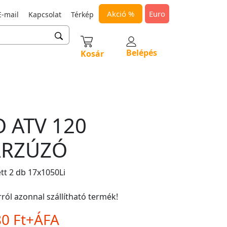
Akció %
Euro
-mail
Kapcsolat
Térkép
Belépés
Kosár
 ATV 120
ÁRZÚZÓ
ett 2 db 17x1050Li
ról azonnal szállítható termék!
80 Ft+ÁFA