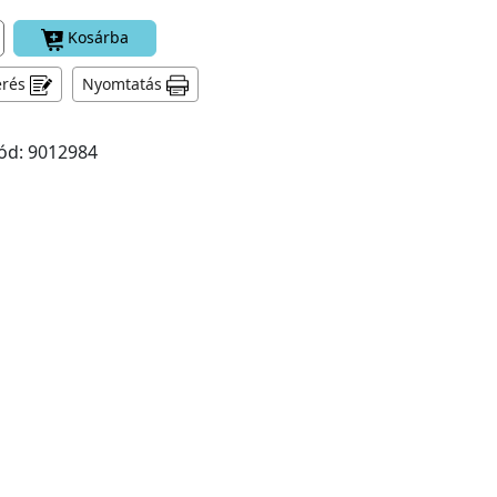
Kosárba
érés
Nyomtatás
ód: 9012984