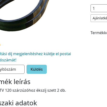
Ajánlatk
Termékk
lítási díj megjelenítéshez küldje el postai
tószámát!
Küldés
mék leírás
V 120 szárzúzóhoz ékszíj szett 2 db.
zaki adatok