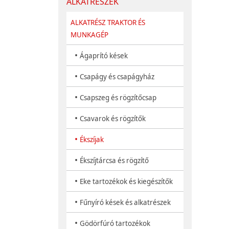
ALKATRÉSZEK
ALKATRÉSZ TRAKTOR ÉS
MUNKAGÉP
•
Ágaprító kések
•
Csapágy és csapágyház
•
Csapszeg és rögzítőcsap
•
Csavarok és rögzítők
•
Ékszíjak
•
Ékszíjtárcsa és rögzítő
•
Eke tartozékok és kiegészítők
•
Fűnyíró kések és alkatrészek
•
Gödörfúró tartozékok