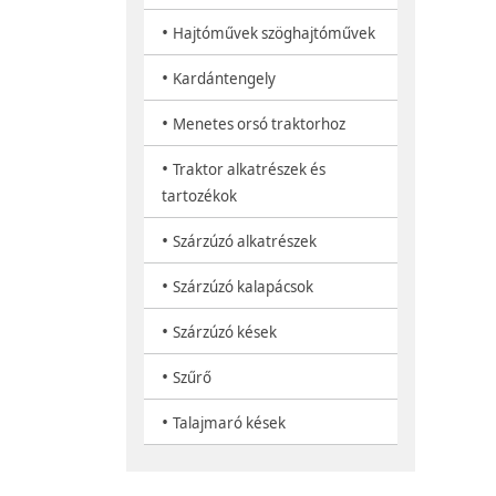
•
Hajtóművek szöghajtóművek
•
Kardántengely
•
Menetes orsó traktorhoz
•
Traktor alkatrészek és
tartozékok
•
Szárzúzó alkatrészek
•
Szárzúzó kalapácsok
•
Szárzúzó kések
•
Szűrő
•
Talajmaró kések