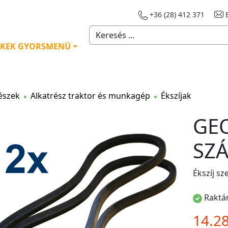
+36 (28) 412 371
E
KEK GYORSMENÜ
észek
Alkatrész traktor és munkagép
Ékszíjak
GEO
SZ
Ékszíj sz
Raktár
14.2