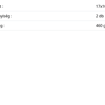
 :
17x1
yiség :
2 db
g :
460 