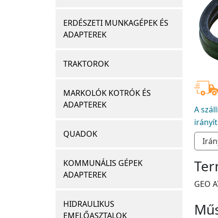
ERDÉSZETI MUNKAGÉPEK ÉS
ADAPTEREK
TRAKTOROK
MARKOLÓK KOTRÓK ÉS
ADAPTEREK
A szál
irányí
QUADOK
Ter
KOMMUNÁLIS GÉPEK
ADAPTEREK
GEO AT
HIDRAULIKUS
Műs
EMELŐASZTALOK