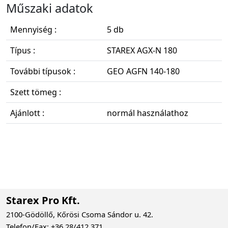
Műszaki adatok
Mennyiség :
5 db
Típus :
STAREX AGX-N 180
További típusok :
GEO AGFN 140-180
Szett tömeg :
Ajánlott :
normál használathoz
Starex Pro Kft.
2100-Gödöllő, Kőrösi Csoma Sándor u. 42.
Telefon/Fax: +36 28/412 371