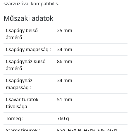
szárzúzóval kompatibilis.
Műszaki adatok
Csapágy belső
25 mm
átmérő :
Csapágy magasság :
34 mm
Csapágyház külső
86 mm
átmérő :
Csapágyház
34 mm
magasság :
Csavar furatok
51 mm
távolsága :
Tömeg :
760 g
Starex típusok :
FGX, FGX-N, FGXH 205, AGXL,