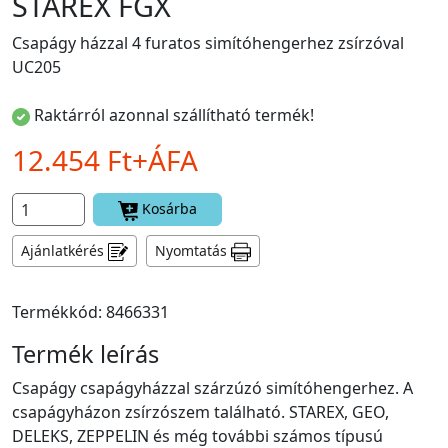
STAREX FGX
Csapágy házzal 4 furatos simítóhengerhez zsírzóval
UC205
Raktárról azonnal szállítható termék!
12.454 Ft+ÁFA
Kosárba
Ajánlatkérés
Nyomtatás
Termékkód: 8466331
Termék leírás
Csapágy csapágyházzal szárzúzó simítóhengerhez. A
csapágyházon zsírzószem található. STAREX, GEO,
DELEKS, ZEPPELIN és még további számos típusú