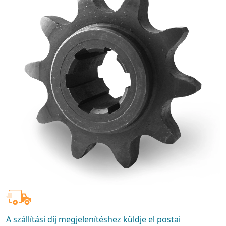
A szállítási díj megjelenítéshez küldje el postai