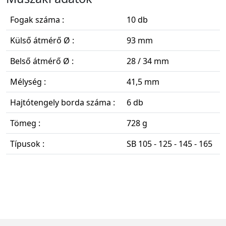
Fogak száma :
10 db
Külső átmérő Ø :
93 mm
Belső átmérő Ø :
28 / 34 mm
Mélység :
41,5 mm
Hajtótengely borda száma :
6 db
Tömeg :
728 g
Típusok :
SB 105 - 125 - 145 - 165