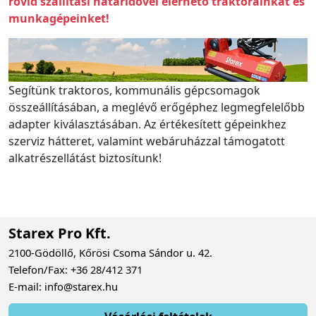
rövid szállítási határidővel elérhető traktorainkat és
munkagépeinket!
Segítünk traktoros, kommunális gépcsomagok
összeállításában, a meglévő erőgéphez legmegfelelőbb
adapter kiválasztásában. Az értékesített gépeinkhez
szerviz hátteret, valamint webáruházzal támogatott
alkatrészellátást biztosítunk!
Starex Pro Kft.
2100-Gödöllő, Kőrösi Csoma Sándor u. 42.
Telefon/Fax: +36 28/412 371
E-mail: info@starex.hu