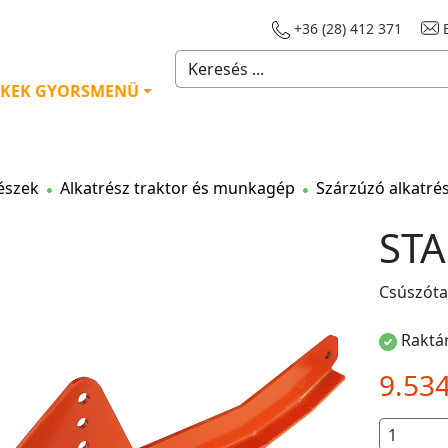
+36 (28) 412 371
E
KEK GYORSMENÜ
észek
Alkatrész traktor és munkagép
Szárzúzó alkatré
STA
Csúszóta
Raktár
9.53