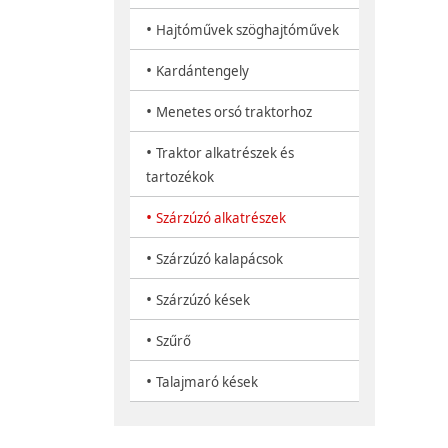
•
Hajtóművek szöghajtóművek
•
Kardántengely
•
Menetes orsó traktorhoz
•
Traktor alkatrészek és
tartozékok
•
Szárzúzó alkatrészek
•
Szárzúzó kalapácsok
•
Szárzúzó kések
•
Szűrő
•
Talajmaró kések