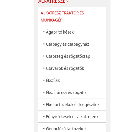
ALKATRÉSZEK
ALKATRÉSZ TRAKTOR ÉS
MUNKAGÉP
•
Ágaprító kések
•
Csapágy és csapágyház
•
Csapszeg és rögzítőcsap
•
Csavarok és rögzítők
•
Ékszíjak
•
Ékszíjtárcsa és rögzítő
•
Eke tartozékok és kiegészítők
•
Fűnyíró kések és alkatrészek
•
Gödörfúró tartozékok