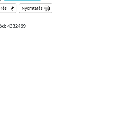
érés
Nyomtatás
ód: 4332469