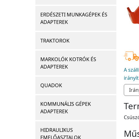
ERDÉSZETI MUNKAGÉPEK ÉS
ADAPTEREK
TRAKTOROK
MARKOLÓK KOTRÓK ÉS
ADAPTEREK
A szál
irányí
QUADOK
Ter
KOMMUNÁLIS GÉPEK
ADAPTEREK
Csúszó
HIDRAULIKUS
Műs
EMELŐASZTALOK