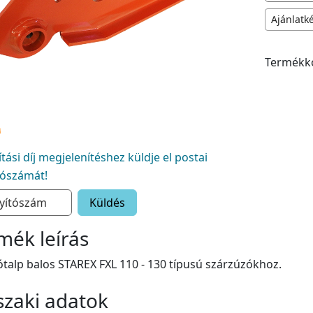
Ajánlatk
Termékk
lítási díj megjelenítéshez küldje el postai
tószámát!
Küldés
mék leírás
talp balos STAREX FXL 110 - 130 típusú szárzúzókhoz.
zaki adatok