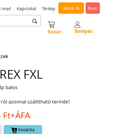
Akció %
Euro
-mail
Kapcsolat
Térkép
Belépés
Kosár
szek
REX FXL
lp balos
ról azonnal szállítható termék!
4 Ft+ÁFA
Kosárba