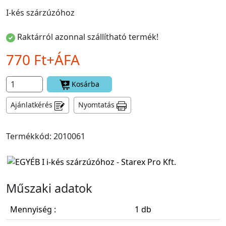
I-kés szárzúzóhoz
Raktárról azonnal szállítható termék!
770 Ft+ÁFA
Kosárba
Ajánlatkérés
Nyomtatás
Termékkód: 2010061
Műszaki adatok
Mennyiség :
1 db