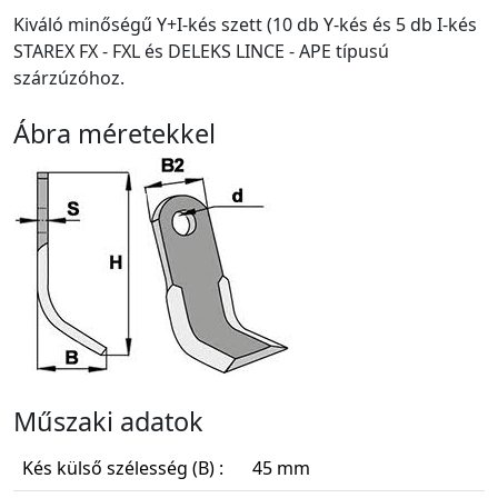
Kiváló minőségű Y+I-kés szett (10 db Y-kés és 5 db I-kés
STAREX FX - FXL és DELEKS LINCE - APE típusú
szárzúzóhoz.
Ábra méretekkel
Műszaki adatok
Kés külső szélesség (B) :
45 mm