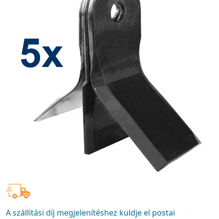
A szállítási díj megjelenítéshez küldje el postai