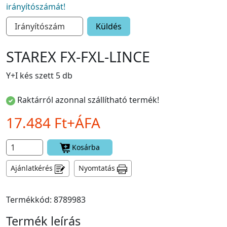
irányítószámát!
Küldés
STAREX FX-FXL-LINCE
Y+I kés szett 5 db
Raktárról azonnal szállítható termék!
17.484 Ft+ÁFA
Kosárba
Ajánlatkérés
Nyomtatás
Termékkód: 8789983
Termék leírás