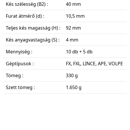
Kés szélesség (B2) :
40 mm
Furat átmérő (d) :
10,5 mm
Teljes kés magasság (H) :
92 mm
Kés anyagvastagság (S) :
4 mm
Mennyiség :
10 db + 5 db
Géptípusok :
FX, FXL, LINCE, APE, VOLPE
Tömeg :
330 g
Szett tömeg :
1.650 g