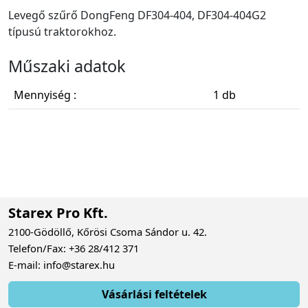
Levegő szűrő DongFeng DF304-404, DF304-404G2
típusú traktorokhoz.
Műszaki adatok
Mennyiség :
1 db
Starex Pro Kft.
2100-Gödöllő, Kőrösi Csoma Sándor u. 42.
Telefon/Fax: +36 28/412 371
E-mail: info@starex.hu
Vásárlási feltételek