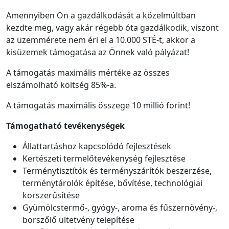
Amennyiben Ön a gazdálkodását a közelmúltban
kezdte meg, vagy akár régebb óta gazdálkodik, viszont
az üzemmérete nem éri el a 10.000 STÉ-t, akkor a
kisüzemek támogatása az Önnek való pályázat!
A támogatás maximális mértéke az összes
elszámolható költség 85%-a.
A támogatás maximális összege 10 millió forint!
Támogatható tevékenységek
Állattartáshoz kapcsolódó fejlesztések
Kertészeti termelőtevékenység fejlesztése
Terménytisztítók és terményszárítók beszerzése,
terménytárolók építése, bővítése, technológiai
korszerűsítése
Gyümölcstermő-, gyógy-, aroma és fűszernövény-,
borszőlő ültetvény telepítése