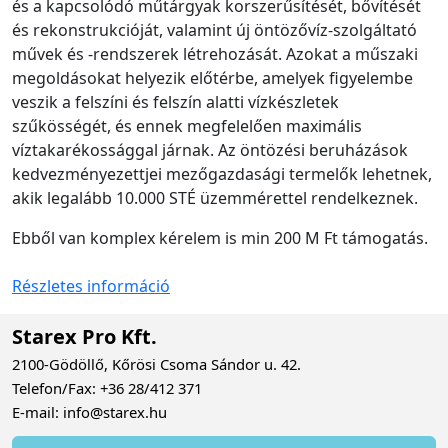
és a kapcsolódó műtárgyak korszerűsítését, bővítését
és rekonstrukcióját, valamint új öntözővíz-szolgáltató
művek és -rendszerek létrehozását. Azokat a műszaki
megoldásokat helyezik előtérbe, amelyek figyelembe
veszik a felszíni és felszín alatti vízkészletek
szűkösségét, és ennek megfelelően maximális
víztakarékossággal járnak. Az öntözési beruházások
kedvezményezettjei mezőgazdasági termelők lehetnek,
akik legalább 10.000 STÉ üzemmérettel rendelkeznek.
Ebből van komplex kérelem is min 200 M Ft támogatás.
Részletes információ
Starex Pro Kft.
2100-Gödöllő, Kőrösi Csoma Sándor u. 42.
Telefon/Fax: +36 28/412 371
E-mail: info@starex.hu