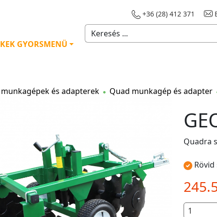
+36 (28) 412 371
E
KEK GYORSMENÜ
munkagépek és adapterek
Quad munkagép és adapter
GE
Quadra s
Rövid 
245.