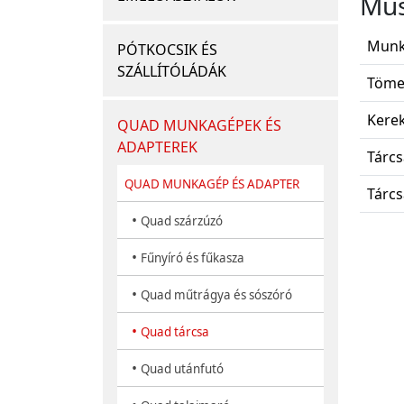
Műs
Munk
PÓTKOCSIK ÉS
SZÁLLÍTÓLÁDÁK
Töme
Kerek
QUAD MUNKAGÉPEK ÉS
ADAPTEREK
Tárcs
QUAD MUNKAGÉP ÉS ADAPTER
Tárcs
•
Quad szárzúzó
•
Fűnyíró és fűkasza
•
Quad műtrágya és sószóró
•
Quad tárcsa
•
Quad utánfutó