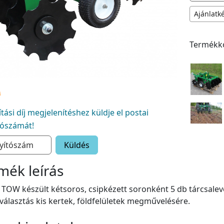
Ajánlatk
Termékk
lítási díj megjelenítéshez küldje el postai
tószámát!
Küldés
mék leírás
TOW készült kétsoros, csipkézett soronként 5 db tárcsalevé
 választás kis kertek, földfelületek megművelésére.