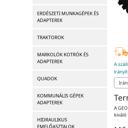
ERDÉSZETI MUNKAGÉPEK ÉS
ADAPTEREK
TRAKTOROK
MARKOLÓK KOTRÓK ÉS
ADAPTEREK
A szál
irányí
QUADOK
Ter
KOMMUNÁLIS GÉPEK
ADAPTEREK
A GEO 
kiváló
HIDRAULIKUS
EMELŐASZTALOK