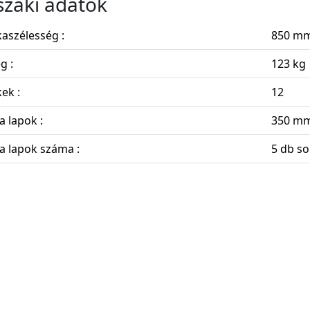
zaki adatok
aszélesség :
850 m
g :
123 kg
ek :
12
a lapok :
350 mm
a lapok száma :
5 db s