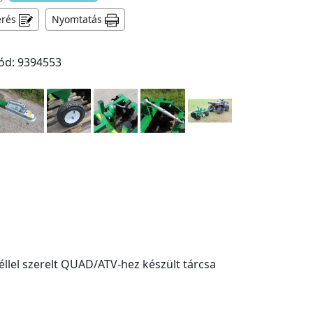
érés
Nyomtatás
ód: 9394553
llel szerelt QUAD/ATV-hez készült tárcsa