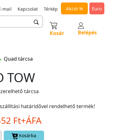
Akció %
Euro
-mail
Kapcsolat
Térkép
Belépés
Kosár
Quad tárcsa
O TOW
zerelhető tárcsa
szállítási határidővel rendelhető termék!
552 Ft+ÁFA
Kosárba