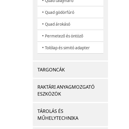
•
Quad talajmaró
•
Quad gödörfúró
•
Quad árokásó
•
Permetező és öntöző
•
Tolólap és simitó adapter
TARGONCÁK
RAKTÁRI ANYAGMOZGATÓ
ESZKÖZÖK
TÁROLÁS ÉS
MŰHELYTECHNIKA