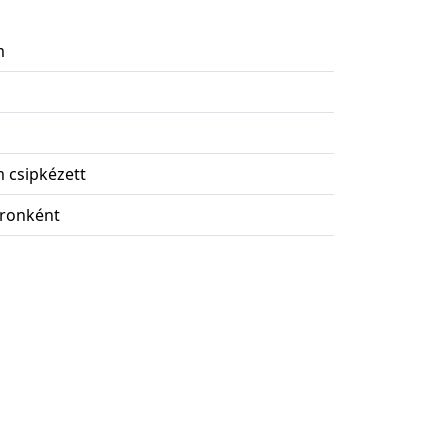
m
 csipkézett
oronként