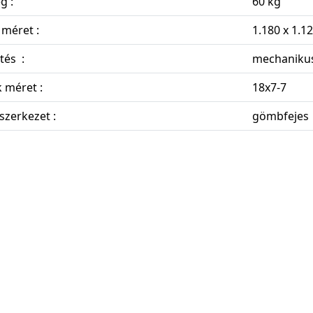
g :
60 kg
 méret :
1.180 x 1.
ntés :
mechaniku
 méret :
18x7-7
zerkezet :
gömbfejes