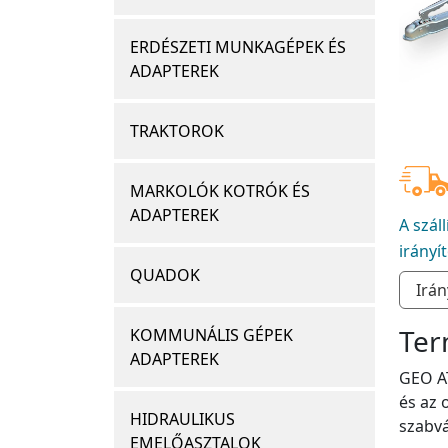
ERDÉSZETI MUNKAGÉPEK ÉS
ADAPTEREK
TRAKTOROK
MARKOLÓK KOTRÓK ÉS
ADAPTEREK
A szál
irányí
QUADOK
Ter
KOMMUNÁLIS GÉPEK
ADAPTEREK
GEO AT
és az 
HIDRAULIKUS
szabv
EMELŐASZTALOK