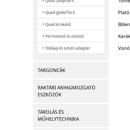
•
Töme
Quad talajmaró
•
Plató
Quad gödörfúró
•
Bille
Quad árokásó
•
Kerék
Permetező és öntöző
•
Vonós
Tolólap és simitó adapter
TARGONCÁK
RAKTÁRI ANYAGMOZGATÓ
ESZKÖZÖK
TÁROLÁS ÉS
MŰHELYTECHNIKA