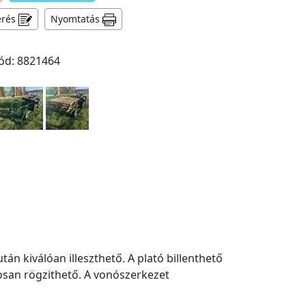
érés
Nyomtatás
ód: 8821464
n kiválóan illeszthető. A plató billenthető
gosan rögzithető. A vonószerkezet