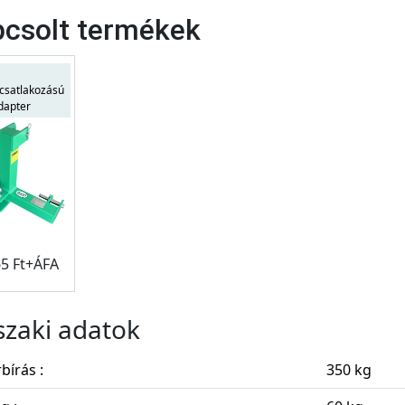
csolt termékek
 csatlakozású
dapter
65 Ft+ÁFA
zaki adatok
bírás :
350 kg