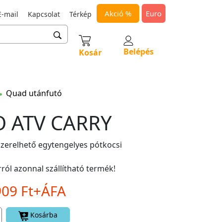
Akció %
Euro
-mail
Kapcsolat
Térkép
Belépés
Kosár
Quad utánfutó
 ATV CARRY
zerelhető egytengelyes pótkocsi
ról azonnal szállítható termék!
909 Ft+ÁFA
Kosárba