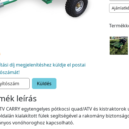
Ajánlatk
Termékk
lítási díj megjelenítéshez küldje el postai
tószámát!
Küldés
mék leírás
V CARRY egytengelyes pótkocsi quad/ATV és kistraktorok utá
oldalán kialakított fülek segítségével a rakomány biztonsá
ányos vonóhoroghoz kapcsolható.