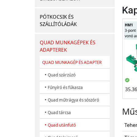
Kap
PÓTKOCSIK ÉS
SZÁLLÍTÓLÁDÁK
HM1
3-pont
vonó a
QUAD MUNKAGÉPEK ÉS
ADAPTEREK
QUAD MUNKAGÉP ÉS ADAPTER
•
Quad szárzúzó
•
Fűnyíró és fűkasza
35.3
•
Quad műtrágya és sószóró
Műs
•
Quad tárcsa
•
Teher
Quad utánfutó