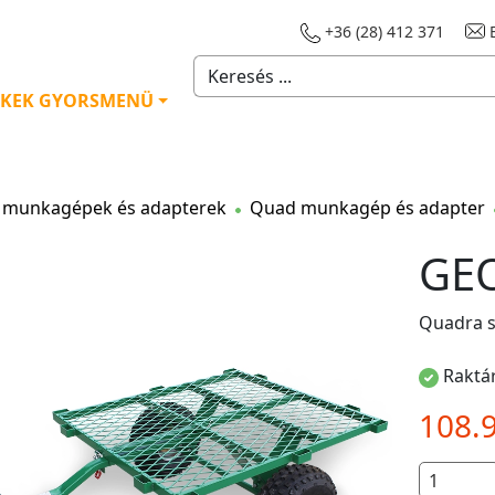
+36 (28) 412 371
E
KEK GYORSMENÜ
munkagépek és adapterek
Quad munkagép és adapter
GEO
Quadra s
Raktár
108.