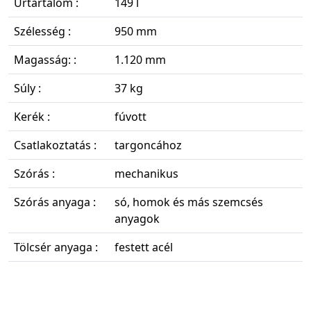
Űrtartalom :
149 l
Szélesség :
950 mm
Magasság: :
1.120 mm
Súly :
37 kg
Kerék :
fúvott
Csatlakoztatás :
targoncához
Szórás :
mechanikus
Szórás anyaga :
só, homok és más szemcsés
anyagok
Tölcsér anyaga :
festett acél