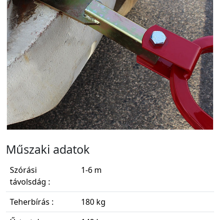
Műszaki adatok
Szórási
1-6 m
távolsdág :
Teherbírás :
180 kg