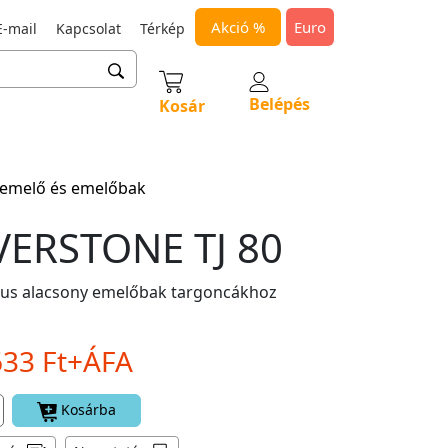
Akció %
Euro
-mail
Kapcsolat
Térkép
Belépés
Kosár
 emelő és emelőbak
VERSTONE TJ 80
kus alacsony emelőbak targoncákhoz
633 Ft+ÁFA
Kosárba