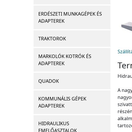
ERDÉSZETI MUNKAGÉPEK ÉS
ADAPTEREK
TRAKTOROK
Szállí
MARKOLÓK KOTRÓK ÉS
Ter
ADAPTEREK
Hidrau
QUADOK
A nagy
nagyon
KOMMUNÁLIS GÉPEK
szivat
ADAPTEREK
részén
alkalm
HIDRAULIKUS
tartoz
EMELŐASZTALOK