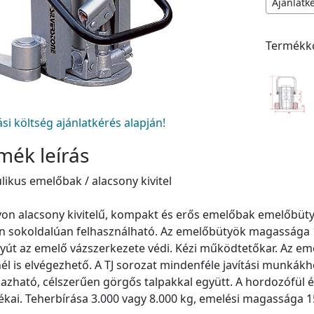
Ajánlatk
Termékk
tási költség ajánlatkérés alapján!
mék leírás
likus emelőbak / alacsony kivitel
on alacsony kivitelű, kompakt és erős emelőbak emelőbüt
 sokoldalúan felhasználható. Az emelőbütyök magassága 15
tyút az emelő vázszerkezete védi. Kézi működtetőkar. Az em
él is elvégezhető. A TJ sorozat mindenféle javítási munkákh
azható, célszerűen görgős talpakkal együtt. A hordozófül é
ékai. Teherbírása 3.000 vagy 8.000 kg, emelési magassága