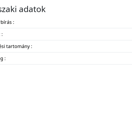
zaki adatok
bírás :
 :
si tartomány :
g :