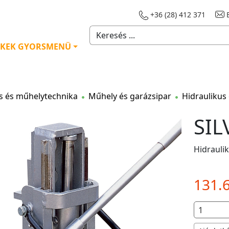
+36 (28) 412 371
E
KEK GYORSMENÜ
s és műhelytechnika
Műhely és garázsipar
Hidraulikus
SIL
Hidrauli
131.