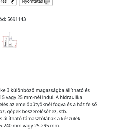
érés
Nyomtatás
ód: 5691143
yke 3 különböző magasságba állítható és
 vagy 25 mm-nél indul. A hidraulika
elés az emelőbütyöknél fogva és a ház felső
oz, gépek beszereléséhez, stb.
s állítható támasztólábak a készülék
 15-240 mm vagy 25-295 mm.