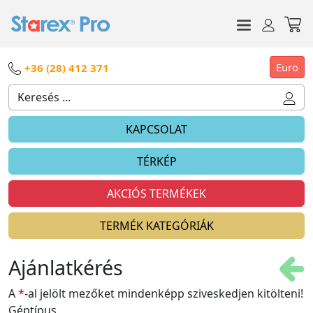
Euro
+36 (28) 412 371
KAPCSOLAT
TÉRKÉP
AKCIÓS TERMÉKEK
TERMÉK KATEGÓRIÁK
Ajánlatkérés
A
*
-al jelölt mezőket mindenképp sziveskedjen kitölteni!
Géptípus