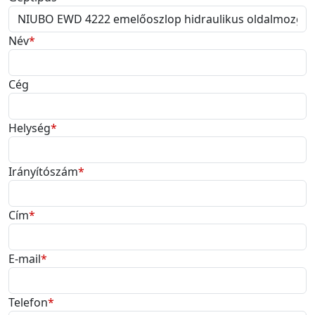
Név
*
Cég
Helység
*
Irányítószám
*
Cím
*
E-mail
*
Telefon
*