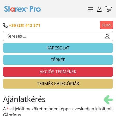
Euro
+36 (28) 412 371
KAPCSOLAT
TÉRKÉP
AKCIÓS TERMÉKEK
TERMÉK KATEGÓRIÁK
Ajánlatkérés
A
*
-al jelölt mezőket mindenképp sziveskedjen kitölteni!
Géptípus