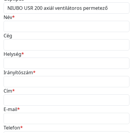
Név
*
Cég
Helység
*
Irányítószám
*
Cím
*
E-mail
*
Telefon
*