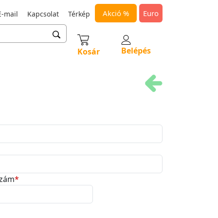
Akció %
Euro
-mail
Kapcsolat
Térkép
Belépés
Kosár
szám
*