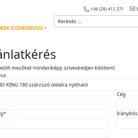
+36 (28) 412 371
E
KEK GYORSMENÜ
ánlatkérés
 jelölt mezőket mindenképp sziveskedjen kitölteni!
pus
Cég
ég
*
Irányító