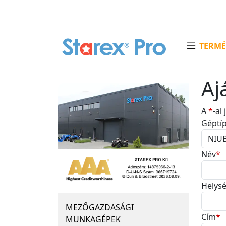
TERMÉ
Aj
A
*
-al
Géptí
Név
*
Helys
MEZŐGAZDASÁGI
Cím
*
MUNKAGÉPEK