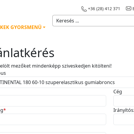
+36 (28) 412 371
E
KEK GYORSMENÜ
ánlatkérés
 jelölt mezőket mindenképp sziveskedjen kitölteni!
pus
Cég
ég
*
Irányító