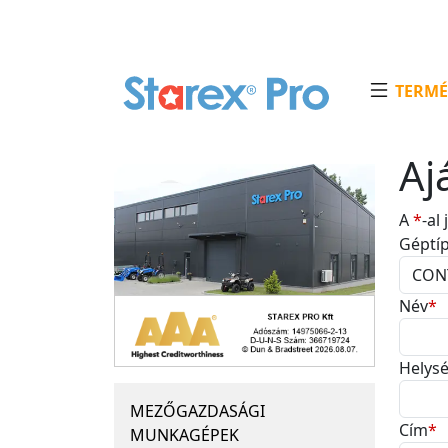
TERMÉ
Aj
A
*
-al
Géptí
Név
*
Helys
MEZŐGAZDASÁGI
Cím
*
MUNKAGÉPEK