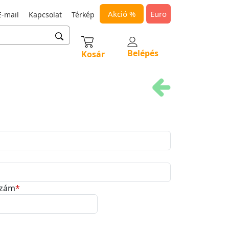
Akció %
Euro
-mail
Kapcsolat
Térkép
Belépés
Kosár
szám
*