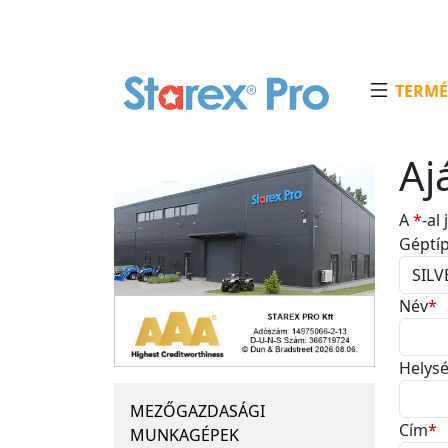
TERMÉ
Aj
A
*
-al
Géptí
Név
*
Helys
MEZŐGAZDASÁGI
Cím
*
MUNKAGÉPEK