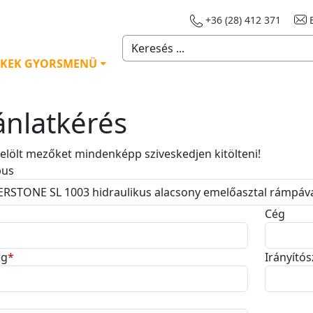
+36 (28) 412 371
E
KEK GYORSMENÜ
ánlatkérés
 jelölt mezőket mindenképp sziveskedjen kitölteni!
pus
Cég
ég
*
Irányító