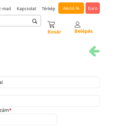
Akció %
Euro
-mail
Kapcsolat
Térkép
Belépés
Kosár
szám
*