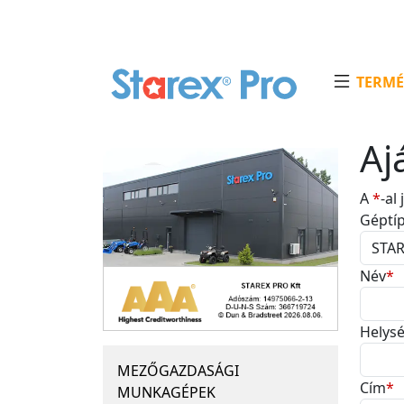
TERMÉ
Aj
A
*
-al
Géptí
Név
*
Helys
MEZŐGAZDASÁGI
Cím
*
MUNKAGÉPEK