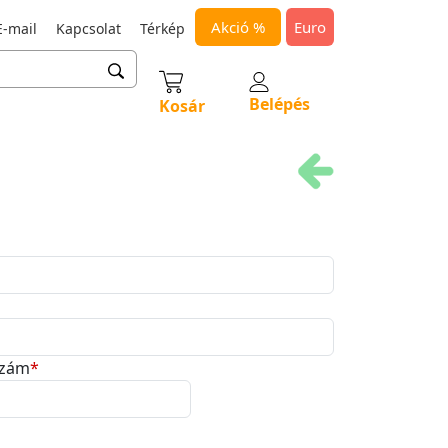
Akció %
Euro
-mail
Kapcsolat
Térkép
Belépés
Kosár
szám
*