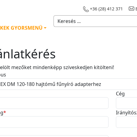
+36 (28) 412 371
E
KEK GYORSMENÜ
ánlatkérés
 jelölt mezőket mindenképp sziveskedjen kitölteni!
pus
Cég
ég
*
Irányító