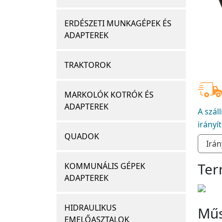
ERDÉSZETI MUNKAGÉPEK ÉS
ADAPTEREK
TRAKTOROK
MARKOLÓK KOTRÓK ÉS
ADAPTEREK
A szál
irányí
QUADOK
Ter
KOMMUNÁLIS GÉPEK
ADAPTEREK
HIDRAULIKUS
Műs
EMELŐASZTALOK