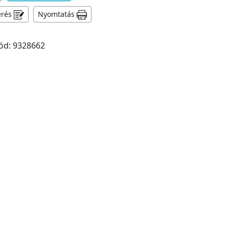
érés
Nyomtatás
ód: 9328662