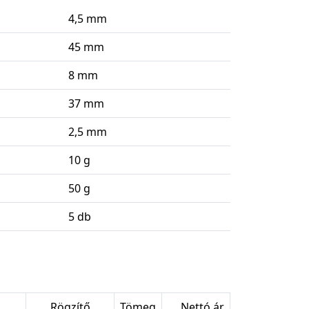
4,5 mm
45 mm
8 mm
37 mm
2,5 mm
10 g
50 g
5 db
Rögzítő
Tömeg
Nettó ár