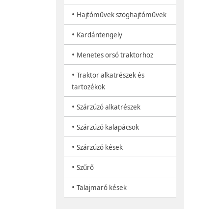
•
Hajtóművek szöghajtóművek
•
Kardántengely
•
Menetes orsó traktorhoz
•
Traktor alkatrészek és
tartozékok
•
Szárzúzó alkatrészek
•
Szárzúzó kalapácsok
•
Szárzúzó kések
•
Szűrő
•
Talajmaró kések