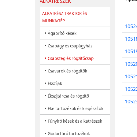
ALKATRÉSZEK
ALKATRÉSZ TRAKTOR ÉS
MUNKAGÉP
1052
•
Ágaprító kések
1051
•
Csapágy és csapágyház
1051
•
Csapszeg és rögzítőcsap
1052
•
Csavarok és rögzítők
1052
•
Ékszíjak
1052
•
Ékszíjtárcsa és rögzítő
1052
•
Eke tartozékok és kiegészítők
•
Fűnyíró kések és alkatrészek
•
Gödörfúró tartozékok