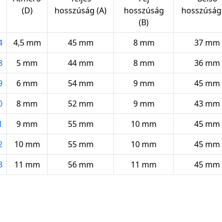
(D)
hosszúság (A)
hosszúság
hosszúság 
(B)
4
4,5 mm
45 mm
8 mm
37 mm
8
5 mm
44 mm
8 mm
36 mm
9
6 mm
54 mm
9 mm
45 mm
0
8 mm
52 mm
9 mm
43 mm
1
9 mm
55 mm
10 mm
45 mm
2
10 mm
55 mm
10 mm
45 mm
3
11 mm
56 mm
11 mm
45 mm