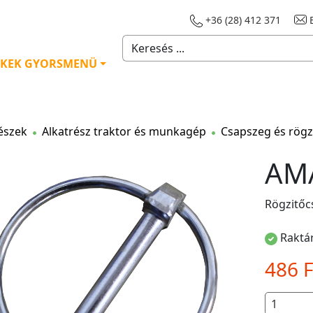
+36 (28) 412 371
E
KEK GYORSMENÜ
észek
Alkatrész traktor és munkagép
Csapszeg és rögz
AM
Rögzitőc
Raktár
486 