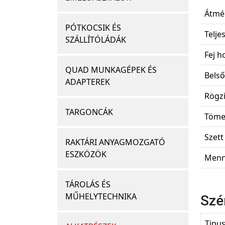
Átmér
PÓTKOCSIK ÉS
Telje
SZÁLLÍTÓLÁDÁK
Fej h
QUAD MUNKAGÉPEK ÉS
Belső
ADAPTEREK
Rögzí
TARGONCÁK
Töme
Szett
RAKTÁRI ANYAGMOZGATÓ
ESZKÖZÖK
Menn
TÁROLÁS ÉS
MŰHELYTECHNIKA
Szé
Tipu