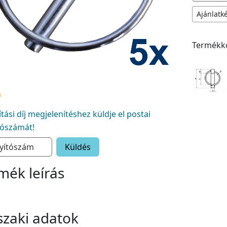
Ajánlatk
Termékk
lítási díj megjelenítéshez küldje el postai
tószámát!
Küldés
mék leírás
zaki adatok