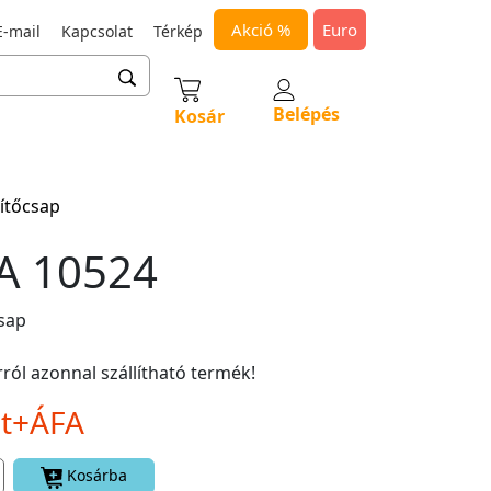
Akció %
Euro
-mail
Kapcsolat
Térkép
Belépés
Kosár
ítőcsap
A 10524
sap
ról azonnal szállítható termék!
Ft+ÁFA
Kosárba