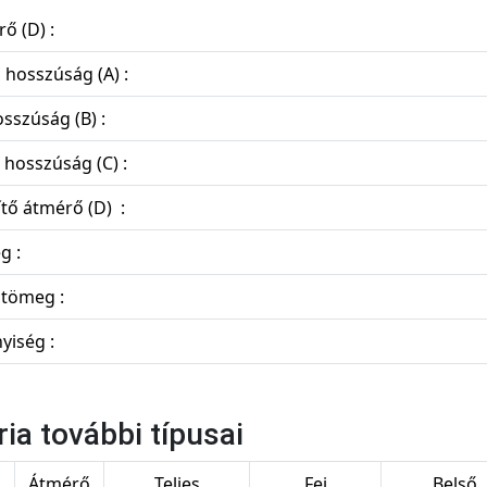
ő (D) :
s hosszúság (A) :
osszúság (B) :
 hosszúság (C) :
tő átmérő (D) :
g :
 tömeg :
yiség :
ria további típusai
s
Átmérő
Teljes
Fej
Belső