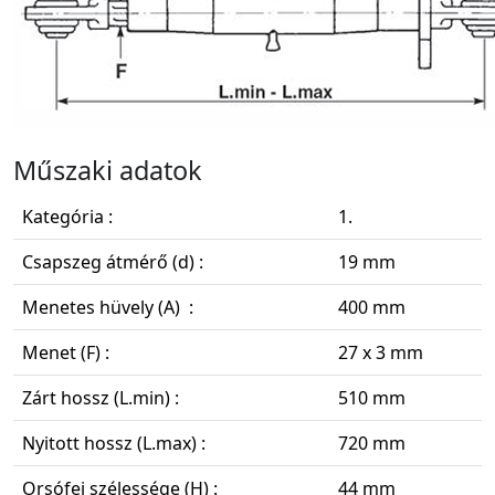
Műszaki adatok
Kategória :
1.
Csapszeg átmérő (d) :
19 mm
Menetes hüvely (A) :
400 mm
Menet (F) :
27 x 3 mm
Zárt hossz (L.min) :
510 mm
Nyitott hossz (L.max) :
720 mm
Orsófej szélessége (H) :
44 mm