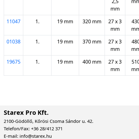
2,5
m
mm
11047
1.
19 mm
320 mm
27 x 3
43
mm
m
01038
1.
19 mm
370 mm
27 x 3
48
mm
m
19675
1.
19 mm
400 mm
27 x 3
51
mm
m
Starex Pro Kft.
2100-Gödöllő, Kőrösi Csoma Sándor u. 42.
Telefon/Fax: +36 28/412 371
E-mail: info@starex.hu