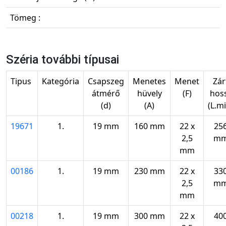
Tömeg :
Széria további típusai
Tipus
Kategória
Csapszeg
Menetes
Menet
Zár
átmérő
hüvely
(F)
hos
(d)
(A)
(L.m
19671
1.
19 mm
160 mm
22 x
25
2,5
m
mm
00186
1.
19 mm
230 mm
22 x
33
2,5
m
mm
00218
1.
19 mm
300 mm
22 x
40