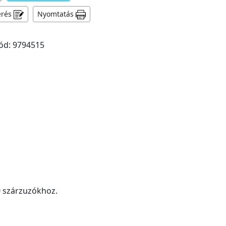
érés
Nyomtatás
ód: 9794515
0 szárzuzókhoz.