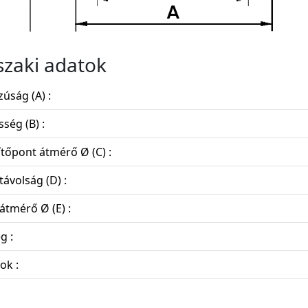
zaki adatok
úság (A) :
sség (B) :
tőpont átmérő Ø (C) :
távolság (D) :
átmérő Ø (E) :
g :
ok :