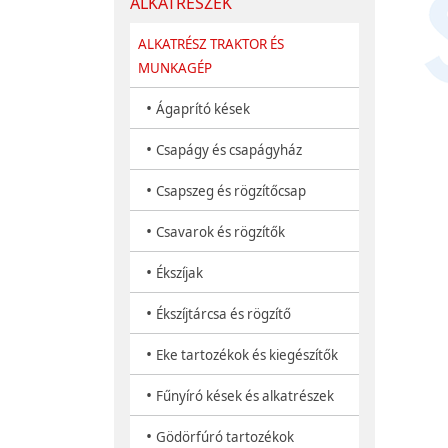
ALKATRÉSZEK
ALKATRÉSZ TRAKTOR ÉS
MUNKAGÉP
•
Ágaprító kések
•
Csapágy és csapágyház
•
Csapszeg és rögzítőcsap
•
Csavarok és rögzítők
•
Ékszíjak
•
Ékszíjtárcsa és rögzítő
•
Eke tartozékok és kiegészítők
•
Fűnyíró kések és alkatrészek
•
Gödörfúró tartozékok