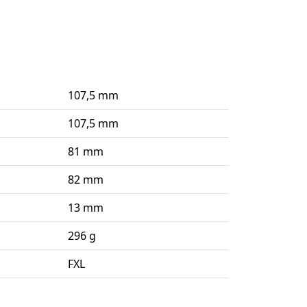
107,5 mm
107,5 mm
81 mm
82 mm
13 mm
296 g
FXL