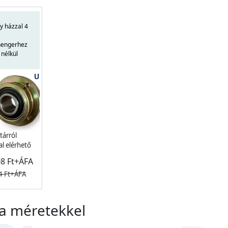
y házzal 4
hengerhez
 nélkül
tárról
l elérhető
08 Ft+ÁFA
4 Ft+ÁFA
a méretekkel