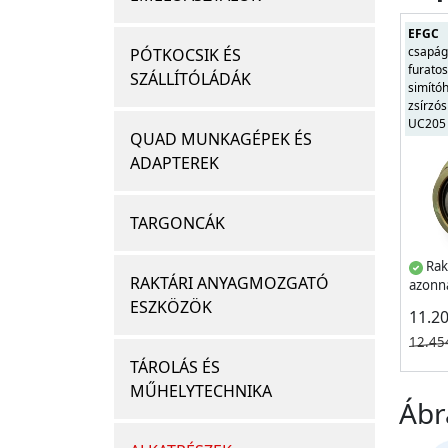
EFGC
csapág
PÓTKOCSIK ÉS
furatos
SZÁLLÍTÓLÁDÁK
simító
zsírzós
UC205
QUAD MUNKAGÉPEK ÉS
ADAPTEREK
TARGONCÁK
Rak
RAKTÁRI ANYAGMOZGATÓ
azonna
ESZKÖZÖK
11.2
12.45
TÁROLÁS ÉS
MŰHELYTECHNIKA
Ábr