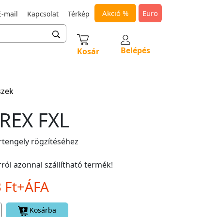
Akció %
Euro
-mail
Kapcsolat
Térkép
Belépés
Kosár
szek
REX FXL
rtengely rögzítéséhez
ról azonnal szállítható termék!
3 Ft+ÁFA
Kosárba