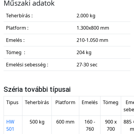
Műszaki adatok
Teherbírás :
2.000 kg
Platform :
1.300x800 mm
Emelés :
210-1.050 mm
Tömeg :
204 kg
Emelési sebesség :
27-30 sec
Széria további típusai
Tipus
Teherbírás
Platform
Emelés
Tömeg
Eme
seb
HW
500 kg
600 mm
160 -
900 x
885 
501
760
700