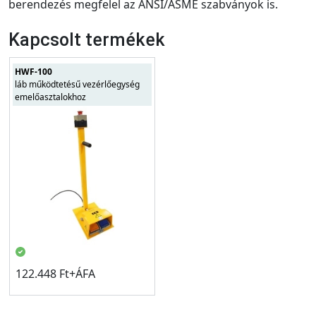
berendezés megfelel az ANSI/ASME szabványok is.
Kapcsolt termékek
HWF-100
láb működtetésű vezérlőegység
emelőasztalokhoz
122.448 Ft+ÁFA