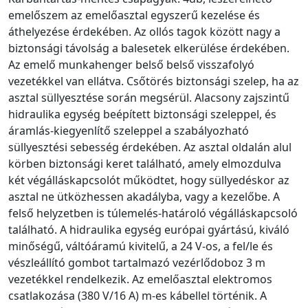
emelőszem az emelőasztal egyszerű kezelése és
áthelyezése érdekében. Az ollós tagok között nagy a
biztonsági távolság a balesetek elkerülése érdekében.
Az emelő munkahenger belső belső visszafolyó
vezetékkel van ellátva. Csőtörés biztonsági szelep, ha az
asztal süllyesztése során megsérül. Alacsony zajszintű
hidraulika egység beépített biztonsági szeleppel, és
áramlás-kiegyenlítő szeleppel a szabályozható
süllyesztési sebesség érdekében. Az asztal oldalán alul
körben biztonsági keret található, amely elmozdulva
két végálláskapcsolót működtet, hogy süllyedéskor az
asztal ne ütközhessen akadályba, vagy a kezelőbe. A
felső helyzetben is túlemelés-határoló végálláskapcsoló
található. A hidraulika egység európai gyártású, kiváló
minőségű, váltóáramú kivitelű, a 24 V-os, a fel/le és
vészleállító gombot tartalmazó vezérlődoboz 3 m
vezetékkel rendelkezik. Az emelőasztal elektromos
csatlakozása (380 V/16 A) m-es kábellel történik. A