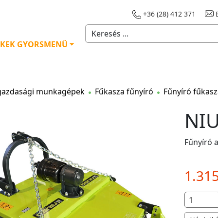
+36 (28) 412 371
E
KEK GYORSMENÜ
azdasági munkagépek
Fűkasza fűnyíró
Fűnyíró fűkasz
NI
Fűnyíró 
1.31
ary/common.php(502):