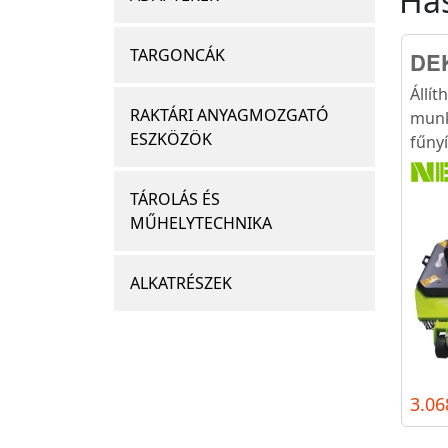
Ha
TARGONCÁK
DEK
Állít
RAKTÁRI ANYAGMOZGATÓ
munk
ESZKÖZÖK
fűny
TÁROLÁS ÉS
MŰHELYTECHNIKA
ALKATRÉSZEK
3.06