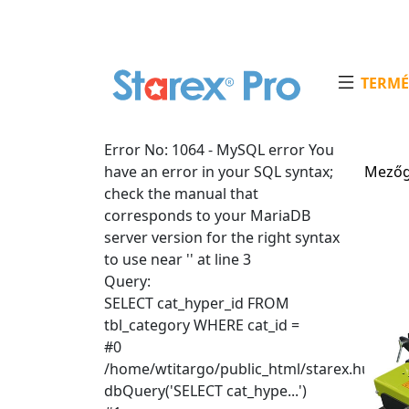
TERMÉ
Error No: 1064 - MySQL error You
have an error in your SQL syntax;
Mezőg
check the manual that
corresponds to your MariaDB
server version for the right syntax
to use near '' at line 3
Query:
SELECT cat_hyper_id FROM
tbl_category WHERE cat_id =
#0
/home/wtitargo/public_html/starex.hu/libr
dbQuery('SELECT cat_hype...')