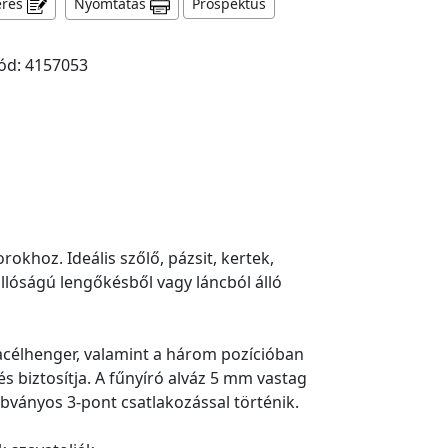
érés
Nyomtatás
Prospektus
ód: 4157053
khoz. Ideális szőlő, pázsit, kertek,
llóságú lengőkésből vagy láncból álló
acélhenger, valamint a három pozícióban
 biztosítja. A fűnyíró alváz 5 mm vastag
abványos 3-pont csatlakozással történik.