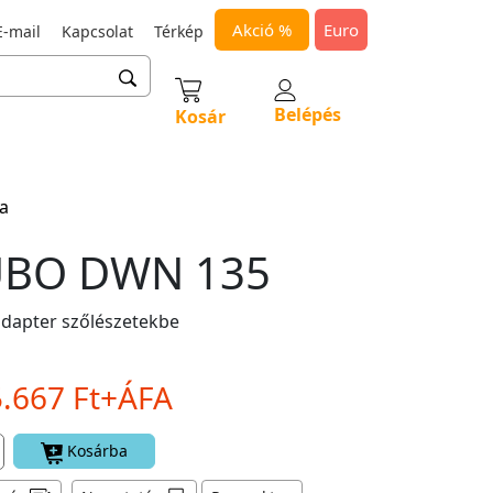
Akció %
Euro
-mail
Kapcsolat
Térkép
Belépés
Kosár
a
UBO DWN 135
adapter szőlészetekbe
5.667 Ft+ÁFA
Kosárba