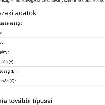
onságos munkavégzést CE szabvány szerinti védőburkolatok
zaki adatok
aszélesség :
g :
 :
ény :
sség (A) :
úság (B) :
ság (C) :
ria további típusai