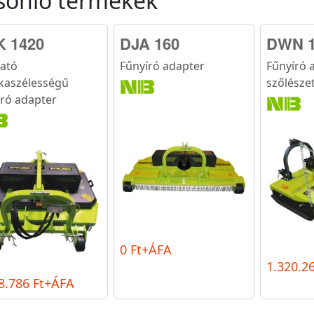
sonló termékek
 1420
DJA 160
DWN 1
ható
Fűnyíró adapter
Fűnyíró 
aszélességű
szőlésze
író adapter
0 Ft+ÁFA
1.320.2
8.786 Ft+ÁFA