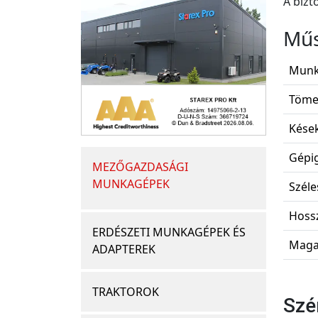
A bizt
Műs
Munk
Töme
Kések
Gépig
MEZŐGAZDASÁGI
MUNKAGÉPEK
Széle
Hossz
ERDÉSZETI MUNKAGÉPEK ÉS
Magas
ADAPTEREK
TRAKTOROK
Szé