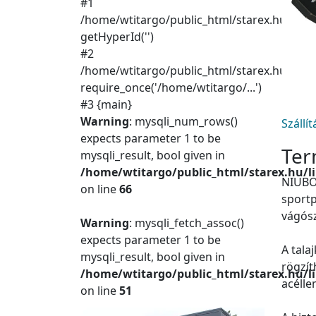
#1
/home/wtitargo/public_html/starex.hu/inclu
getHyperId('')
#2
/home/wtitargo/public_html/starex.hu/index
require_once('/home/wtitargo/...')
#3 {main}
Warning
: mysqli_num_rows()
Szállí
expects parameter 1 to be
Ter
mysqli_result, bool given in
/home/wtitargo/public_html/starex.hu/l
NIUBO 
on line
66
sportp
vágósz
Warning
: mysqli_fetch_assoc()
expects parameter 1 to be
A tala
mysqli_result, bool given in
rögzít
/home/wtitargo/public_html/starex.hu/l
acélle
on line
51