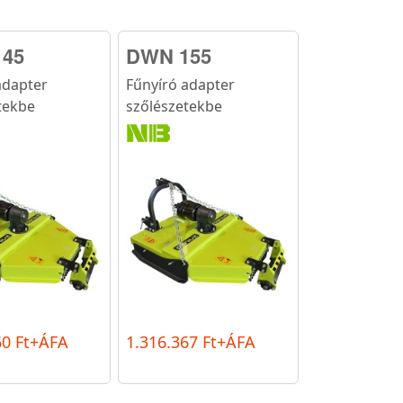
45
DWN 155
adapter
Fűnyíró adapter
tekbe
szőlészetekbe
60 Ft+ÁFA
1.316.367 Ft+ÁFA