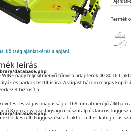
Ajánlatk
de/leftNav.php(62):
Termékk
.php(23):
tási költség ajánlatkérés alapján!
mék leírás
ibrary/database.php
WINE nagy teljesítményű fűnyíró adapterek 40-80 LE traktoro
ályák és parkok tisztítására. A vágást három magas kopásá
erkezet biztosítja.
jkövetést és vágási magasságot 168 mm átmérőjű állítható 
hető 8 mm anyagvastagságú csúszótalp és láncos függesztés
ibrary/database.php
mezből készült. Függesztése a traktorra II-es kategóriás sz