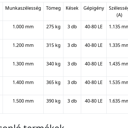
s
Munkaszélesség
Tömeg
Kések
Gépigény
Szélessé
(A)
1.000 mm
275 kg
3 db
40-80 LE
1.135 m
1.200 mm
315 kg
3 db
40-80 LE
1.335 m
1.300 mm
340 kg
3 db
40-80 LE
1.435 m
1.400 mm
365 kg
3 db
40-80 LE
1.535 m
1.500 mm
390 kg
3 db
40-80 LE
1.635 m