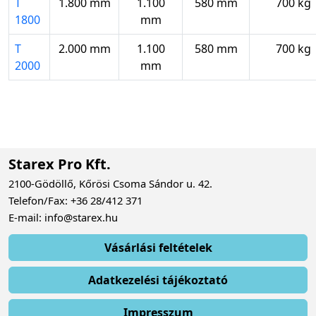
T
1.800 mm
1.100
580 mm
700 kg
1800
mm
T
2.000 mm
1.100
580 mm
700 kg
2000
mm
Starex Pro Kft.
2100-Gödöllő, Kőrösi Csoma Sándor u. 42.
Telefon/Fax: +36 28/412 371
E-mail: info@starex.hu
Vásárlási feltételek
Adatkezelési tájékoztató
Impresszum