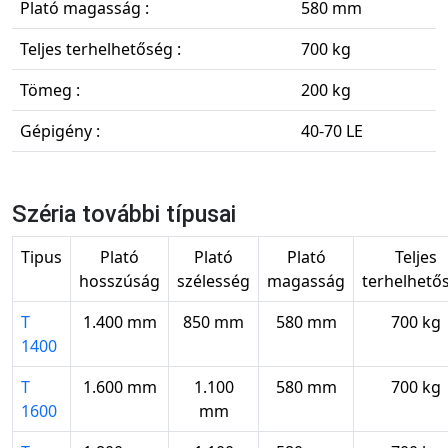
Plató magasság :
580 mm
Teljes terhelhetőség :
700 kg
Tömeg :
200 kg
Gépigény :
40-70 LE
Széria további típusai
Tipus
Plató
Plató
Plató
Teljes
hosszúság
szélesség
magasság
terhelhető
T
1.400 mm
850 mm
580 mm
700 kg
1400
T
1.600 mm
1.100
580 mm
700 kg
1600
mm