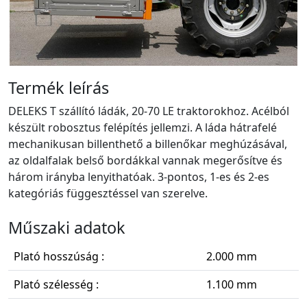
Termék leírás
DELEKS T szállító ládák, 20-70 LE traktorokhoz. Acélból
készült robosztus felépítés jellemzi. A láda hátrafelé
mechanikusan billenthető a billenőkar meghúzásával,
az oldalfalak belső bordákkal vannak megerősítve és
három irányba lenyithatóak. 3-pontos, 1-es és 2-es
kategóriás függesztéssel van szerelve.
Műszaki adatok
Plató hosszúság :
2.000 mm
Plató szélesség :
1.100 mm