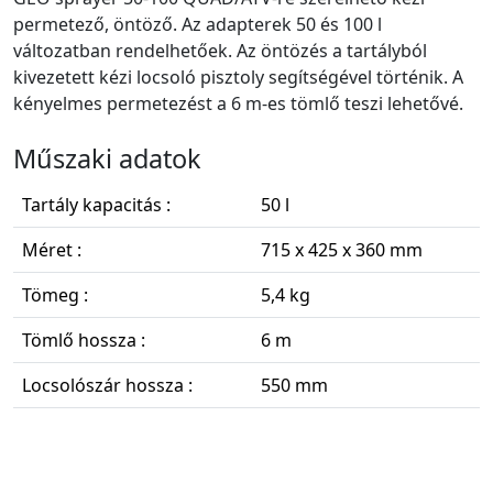
permetező, öntöző. Az adapterek 50 és 100 l
változatban rendelhetőek. Az öntözés a tartályból
kivezetett kézi locsoló pisztoly segítségével történik. A
kényelmes permetezést a 6 m-es tömlő teszi lehetővé.
Műszaki adatok
Tartály kapacitás :
50 l
Méret :
715 x 425 x 360 mm
Tömeg :
5,4 kg
Tömlő hossza :
6 m
Locsolószár hossza :
550 mm