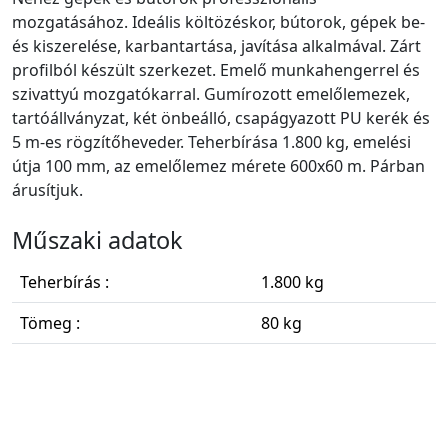
mozgatásához. Ideális költözéskor, bútorok, gépek be-
és kiszerelése, karbantartása, javítása alkalmával. Zárt
profilból készült szerkezet. Emelő munkahengerrel és
szivattyú mozgatókarral. Gumírozott emelőlemezek,
tartóállványzat, két önbeálló, csapágyazott PU kerék és
5 m-es rögzítőheveder. Teherbírása 1.800 kg, emelési
útja 100 mm, az emelőlemez mérete 600x60 m. Párban
árusítjuk.
Műszaki adatok
Teherbírás :
1.800 kg
Tömeg :
80 kg