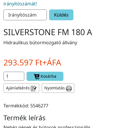
irányítószámát!
Küldés
SILVERSTONE FM 180 A
Hidraulikus bútormozgató állvány
293.597 Ft+ÁFA
Kosárba
Ajánlatkérés
Nyomtatás
Termékkód: 5546277
Termék leírás
Nehéz gépek és bútorok professzionális