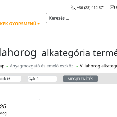
+36 (28) 412 371
E
KEK GYORSMENÜ
llahorog
alkategória term
ap
Anyagmozgató és emelő eszköz
Villahorog alkateg
25
orog