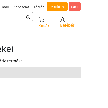
Akció %
Euro
-mail
Kapcsolat
Térkép
Belépés
Kosár
ékei
ória termékei