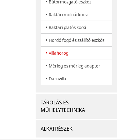
•
Bútormozgató eszköz
•
Raktári molnárkocsi
•
Raktári platós kocsi
•
Hordó fogó és szállító eszköz
•
Villahorog
•
Mérleg és mérleg adapter
•
Daruvilla
TÁROLÁS ÉS
MŰHELYTECHNIKA
ALKATRÉSZEK