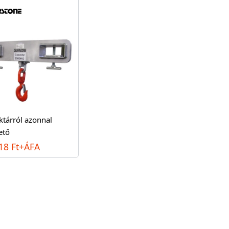
ktárról azonnal
ető
18 Ft+ÁFA