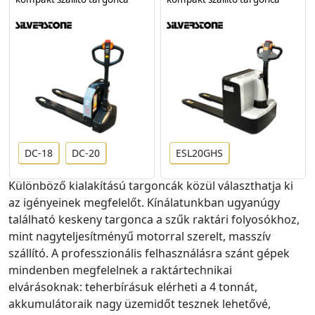
DC-18
DC-20
ESL20GHS
Különböző kialakítású targoncák közül választhatja ki
az igényeinek megfelelőt. Kínálatunkban ugyanúgy
található keskeny targonca a szűk raktári folyosókhoz,
mint nagyteljesítményű motorral szerelt, masszív
szállító. A professzionális felhasználásra szánt gépek
mindenben megfelelnek a raktártechnikai
elvárásoknak: teherbírásuk elérheti a 4 tonnát,
akkumulátoraik nagy üzemidőt tesznek lehetővé,