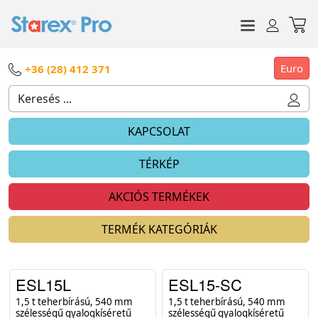
Euro
+36 (28) 412 371
KAPCSOLAT
TÉRKÉP
AKCIÓS TERMÉKEK
TERMÉK KATEGÓRIÁK
ESL15L
ESL15-SC
1,5 t teherbírású, 540 mm
1,5 t teherbírású, 540 mm
szélességű gyalogkíséretű
szélességű gyalogkíséretű