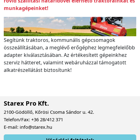
rövid szállítási határidővel elérhető traktorainkat és
munkagépeinket!
Segítünk traktoros, kommunális gépcsomagok
összeállításában, a meglévő erőgéphez legmegfelelőbb
adapter kiválasztásában. Az értékesített gépeinkhez
szerviz hátteret, valamint webáruházzal támogatott
alkatrészellátást biztosítunk!
Starex Pro Kft.
2100-Gödöllő, Kőrösi Csoma Sándor u. 42.
Telefon/Fax: +36 28/412 371
E-mail: info@starex.hu