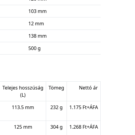
103 mm
12 mm
138 mm
500 g
Telejes hosszúság
Tömeg
Nettó ár
(L)
113.5 mm
232 g
1.175 Ft+ÁFA
125 mm
304 g
1.268 Ft+ÁFA