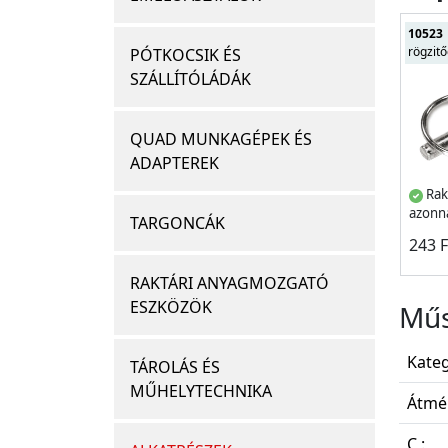
10523
rögzit
PÓTKOCSIK ÉS
SZÁLLÍTÓLÁDÁK
QUAD MUNKAGÉPEK ÉS
ADAPTEREK
Rak
azonna
TARGONCÁK
243 
RAKTÁRI ANYAGMOZGATÓ
ESZKÖZÖK
Műs
Kateg
TÁROLÁS ÉS
MŰHELYTECHNIKA
Átmér
C :