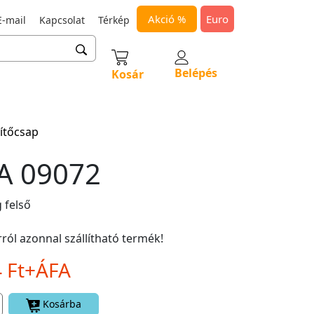
Akció %
Euro
-mail
Kapcsolat
Térkép
Belépés
Kosár
ítőcsap
A 09072
 felső
ról azonnal szállítható termék!
4 Ft+ÁFA
Kosárba