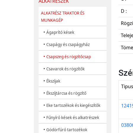
ALKATRÉSZEK
D :
ALKATRÉSZ TRAKTOR ÉS
MUNKAGÉP
Rögzí
•
Ágaprító kések
Telej
•
Csapágy és csapágyház
Töme
•
Csapszeg és rögzítőcsap
•
Csavarok és rögzítők
Szé
•
Ékszíjak
Tipu
•
Ékszíjtárcsa és rögzítő
•
1241
Eke tartozékok és kiegészítők
•
Fűnyíró kések és alkatrészek
0380
•
Gödörfúró tartozékok