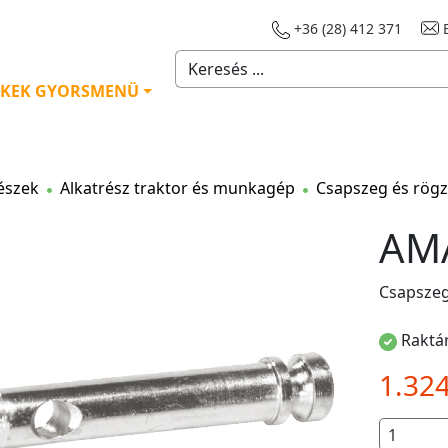
+36 (28) 412 371
E
KEK GYORSMENÜ
észek
Alkatrész traktor és munkagép
Csapszeg és rögz
AM
Csapszeg
Raktár
1.32