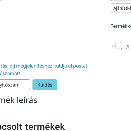
Ajánlatk
Termékk
lítási díj megjelenítéshez küldje el postai
tószámát!
Küldés
mék leírás
csolt termékek