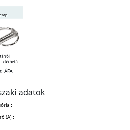
őcsap
tárról
l elérhető
Ft+ÁFA
zaki adatok
ória :
ő (A) :