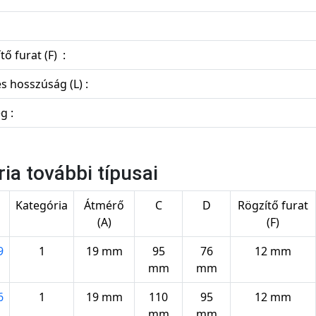
tő furat (F) :
es hosszúság (L) :
g :
ria további típusai
s
Kategória
Átmérő
C
D
Rögzítő furat
(A)
(F)
9
1
19 mm
95
76
12 mm
mm
mm
6
1
19 mm
110
95
12 mm
mm
mm