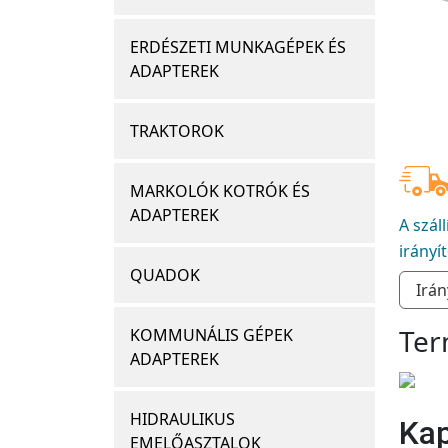
ERDÉSZETI MUNKAGÉPEK ÉS
ADAPTEREK
TRAKTOROK
MARKOLÓK KOTRÓK ÉS
ADAPTEREK
A szál
irányí
QUADOK
Ter
KOMMUNÁLIS GÉPEK
ADAPTEREK
HIDRAULIKUS
Kap
EMELŐASZTALOK