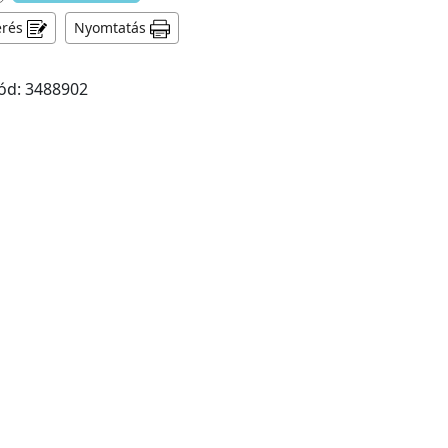
érés
Nyomtatás
ód: 3488902