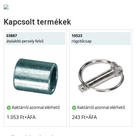
Kapcsolt termékek
03887
10523
átalakító persely felső
rögzitőcsap
Raktárról azonnal elérhető
Raktárról azonnal elérhető
1.053 Ft+ÁFA
243 Ft+ÁFA