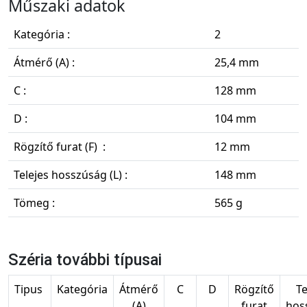
Műszaki adatok
Kategória :
2
Átmérő (A) :
25,4 mm
C :
128 mm
D :
104 mm
Rögzítő furat (F) :
12 mm
Telejes hosszúság (L) :
148 mm
Tömeg :
565 g
Széria további típusai
Tipus
Kategória
Átmérő
C
D
Rögzítő
Te
(A)
furat
hos