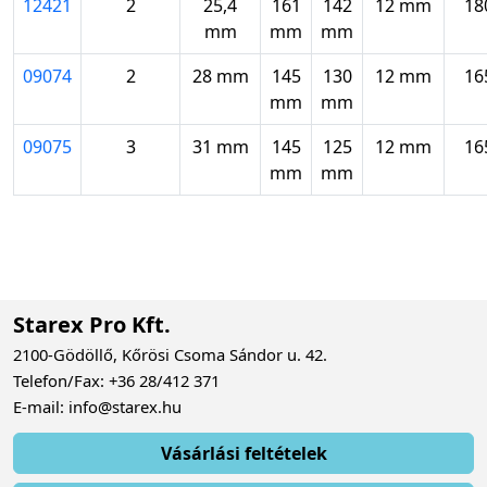
12421
2
25,4
161
142
12 mm
18
mm
mm
mm
09074
2
28 mm
145
130
12 mm
16
mm
mm
09075
3
31 mm
145
125
12 mm
16
mm
mm
Starex Pro Kft.
2100-Gödöllő, Kőrösi Csoma Sándor u. 42.
Telefon/Fax: +36 28/412 371
E-mail: info@starex.hu
Vásárlási feltételek