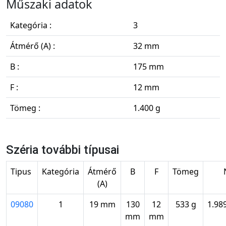
Műszaki adatok
Kategória :
3
Átmérő (A) :
32 mm
B :
175 mm
F :
12 mm
Tömeg :
1.400 g
Széria további típusai
Tipus
Kategória
Átmérő
B
F
Tömeg
(A)
09080
1
19 mm
130
12
533 g
1.98
mm
mm