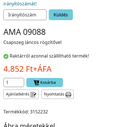
irányítószámát!
Küldés
AMA 09088
Csapszeg láncos rögzítővel
Raktárról azonnal szállítható termék!
4.852 Ft+ÁFA
Kosárba
Ajánlatkérés
Nyomtatás
Termékkód: 3152232
Ábra méretekkel