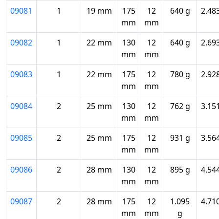
09081
1
19 mm
175
12
640 g
2.48
mm
mm
09082
1
22 mm
130
12
640 g
2.69
mm
mm
09083
1
22 mm
175
12
780 g
2.92
mm
mm
09084
2
25 mm
130
12
762 g
3.15
mm
mm
09085
2
25 mm
175
12
931 g
3.56
mm
mm
09086
2
28 mm
130
12
895 g
4.54
mm
mm
09087
2
28 mm
175
12
1.095
4.71
mm
mm
g