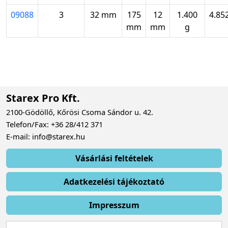
09088
3
32 mm
175
12
1.400
4.85
mm
mm
g
Starex Pro Kft.
2100-Gödöllő, Kőrösi Csoma Sándor u. 42.
Telefon/Fax: +36 28/412 371
E-mail: info@starex.hu
Vásárlási feltételek
Adatkezelési tájékoztató
Impresszum