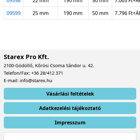
09598
22 mm
190 mm
50 mm
7.063 Ft+Á
09599
25 mm
190 mm
50 mm
7.796 Ft+Á
Starex Pro Kft.
2100-Gödöllő, Kőrösi Csoma Sándor u. 42.
Telefon/Fax: +36 28/412 371
E-mail: info@starex.hu
Vásárlási feltételek
Adatkezelési tájékoztató
Impresszum