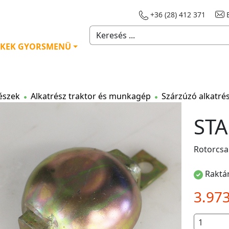
+36 (28) 412 371
E
KEK GYORSMENÜ
észek
Alkatrész traktor és munkagép
Szárzúzó alkatré
STA
Rotorcs
Raktár
3.97