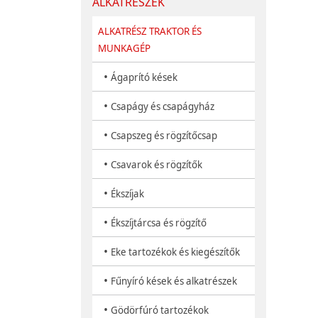
ALKATRÉSZEK
ALKATRÉSZ TRAKTOR ÉS
MUNKAGÉP
•
Ágaprító kések
•
Csapágy és csapágyház
•
Csapszeg és rögzítőcsap
•
Csavarok és rögzítők
•
Ékszíjak
•
Ékszíjtárcsa és rögzítő
•
Eke tartozékok és kiegészítők
•
Fűnyíró kések és alkatrészek
•
Gödörfúró tartozékok