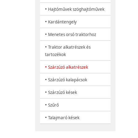
•
Hajtóművek szöghajtóművek
•
Kardántengely
•
Menetes orsó traktorhoz
•
Traktor alkatrészek és
tartozékok
•
Szárzúzó alkatrészek
•
Szárzúzó kalapácsok
•
Szárzúzó kések
•
Szűrő
•
Talajmaró kések