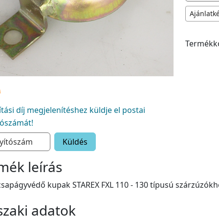
Ajánlatk
Termékk
lítási díj megjelenítéshez küldje el postai
tószámát!
Küldés
mék leírás
sapágyvédő kupak STAREX FXL 110 - 130 típusú szárzúzókh
zaki adatok