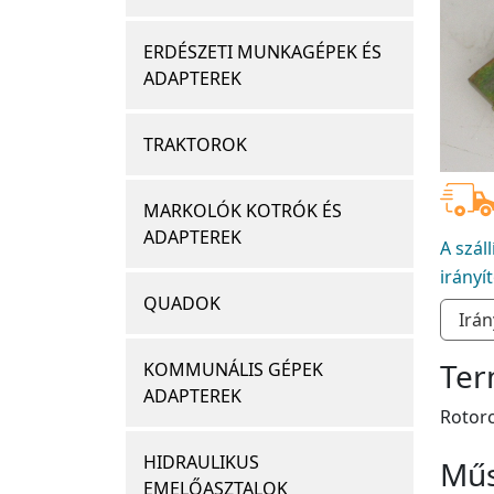
ERDÉSZETI MUNKAGÉPEK ÉS
ADAPTEREK
TRAKTOROK
MARKOLÓK KOTRÓK ÉS
ADAPTEREK
A szál
irányí
QUADOK
Ter
KOMMUNÁLIS GÉPEK
ADAPTEREK
Rotorc
HIDRAULIKUS
Műs
EMELŐASZTALOK