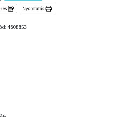
érés
Nyomtatás
ód: 4608853
oz.