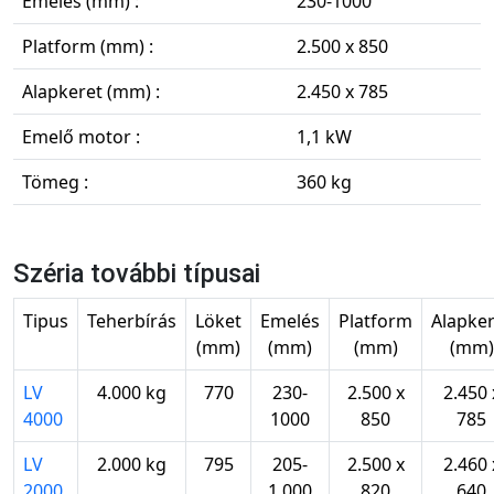
Emelés (mm) :
230-1000
Platform (mm) :
2.500 x 850
Alapkeret (mm) :
2.450 x 785
Emelő motor :
1,1 kW
Tömeg :
360 kg
Széria további típusai
Tipus
Teherbírás
Löket
Emelés
Platform
Alapker
(mm)
(mm)
(mm)
(mm)
LV
4.000 kg
770
230-
2.500 x
2.450 
4000
1000
850
785
LV
2.000 kg
795
205-
2.500 x
2.460 
2000
1.000
820
640