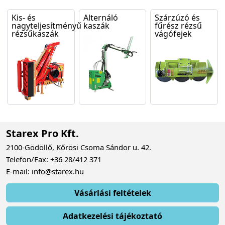
Kis- és
Alternáló
Szárzúzó és
nagyteljesítményű
kaszák
fűrész rézsű
rézsűkaszák
vágófejek
Starex Pro Kft.
2100-Gödöllő, Kőrösi Csoma Sándor u. 42.
Telefon/Fax: +36 28/412 371
E-mail: info@starex.hu
Vásárlási feltételek
Adatkezelési tájékoztató