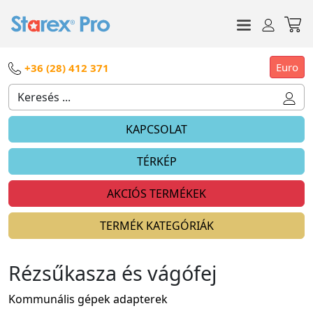
Euro
+36 (28) 412 371
KAPCSOLAT
TÉRKÉP
AKCIÓS TERMÉKEK
TERMÉK KATEGÓRIÁK
Rézsűkasza és vágófej
Kommunális gépek adapterek